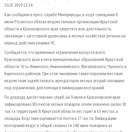
СУШКА ДРЕВЕСИНЫ
ПЕРСОНЫ
КОНТАКТЫ
РЕКЛАМА
10.07.2019 13:54
ПРОИЗВОДСТВО ДРЕВЕСНЫХ ПЛИТ
МОБИЛЬНЫЕ ВЫСТАВКИ
Как сообщили в пресс-службе Минприроды, в ходе совещания 8
РЕКЛАМА НА САЙТЕ
июля Рослесхоз обязал ведомственные организации Иркутской
ДЕРЕВЯННОЕ ДОМОСТРОЕНИЕ
ОФИЦИАЛЬНЫЕ ДЕЛЕГАЦИИ
области и Красноярского края запретить всю деятельность,
ПРОИЗВОДСТВО МЕБЕЛИ
ПРИОРИТЕТНЫЕ ИНВЕСТПРОЕКТЫ
связанную с заготовкой древесины, в лесных хозяйствах региона на
БИОЭНЕРГЕТИКА
период действия режима ЧС.
RUSSIAN FORESTRY REVIEW
Сообщается, что временные ограничения коснутся всего
ЦБП
ГАЗЕТА ЛЕСПРОМФОРУМ
Красноярского края и пяти муниципальных образований Иркутской
ИНСТРУМЕНТ И МАТЕРИАЛЫ
БИБЛИОТЕКА СПЕЦИАЛИСТА
области: Усть-Илимского, Нижнеилимского, Жигаловского, Чунского и
Киренского районов. При этом чиновники также поручили местным
ведомствам задействовать арендаторов лесных угодий, попавших
под ограничения, для помощи в ликвидации возгораний.
По докладу диспетчерских служб, на 9 июля в Красноярском крае
зафиксировано 80 очагов лесных пожаров, огнем охвачено около 91
тыс га территорий. В Иркутской области лес горит в 63 местах, а
площадь бедствия оценивается почти в 27 тыс га. Ликвидацию
возгораний ведут в общей сложности 240 авиа-пожарных из