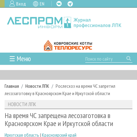
Вход
EN
☰ Меню
ГЛАВНАЯ
РУБРИКИ И ТЕМЫ
Главная
Новости ЛПК
Рослесхоз на время ЧС запретил
РУБРИКИ ЖУРНАЛА
НОВОСТИ
лесозаготовку в Красноярском Крае и Иркутской области
ЛЕСНОЕ ХОЗЯЙСТВО
КАЛЕНДАРЬ СОБЫТИЙ
ПРОЕКТЫ ЛПИ
НОВОСТИ ЛПК
ЛЕСОЗАГОТОВКА
НОВОСТИ ЛПК
АНАЛИТИКА
АРХИВ
На время ЧС запрещена лесозаготовка в
ЛЕСОПИЛЕНИЕ
НОВОСТИ ЖУРНАЛА
ПРЕДПРИЯТИЯ ЛПК
АРХИВ ЖУРНАЛОВ
Красноярском Крае и Иркутской области
О ЖУРНАЛЕ
ДЕРЕВООБРАБОТКА
НОВОСТИ КОМПАНИЙ
ЛЕСНЫЕ РЕГИОНЫ РОССИИ
СТАТЬИ
ПОДПИСКА
РЕКЛАМОДАТЕЛЯМ
Иркутская область
|
Красноярский край