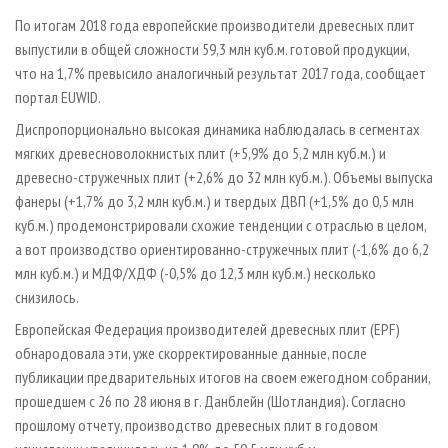
СУШКА ДРЕВЕСИНЫ
ПЕРСОНЫ
КОНТАКТЫ
РЕКЛАМА
По итогам 2018 года европейские производители древесных плит
ПРОИЗВОДСТВО ДРЕВЕСНЫХ ПЛИТ
МОБИЛЬНЫЕ ВЫСТАВКИ
выпустили в общей сложности 59,3 млн куб.м. готовой продукции,
РЕКЛАМА НА САЙТЕ
что на 1,7% превысило аналогичный результат 2017 года, сообщает
ДЕРЕВЯННОЕ ДОМОСТРОЕНИЕ
ОФИЦИАЛЬНЫЕ ДЕЛЕГАЦИИ
портал EUWID.
ПРОИЗВОДСТВО МЕБЕЛИ
ПРИОРИТЕТНЫЕ ИНВЕСТПРОЕКТЫ
Диспропорционально высокая динамика наблюдалась в сегментах
БИОЭНЕРГЕТИКА
RUSSIAN FORESTRY REVIEW
мягких древесноволокнистых плит (+5,9% до 5,2 млн куб.м.) и
древесно-стружечных плит (+2,6% до 32 млн куб.м.). Объемы выпуска
ЦБП
ГАЗЕТА ЛЕСПРОМФОРУМ
фанеры (+1,7% до 3,2 млн куб.м.) и твердых ДВП (+1,5% до 0,5 млн
ИНСТРУМЕНТ И МАТЕРИАЛЫ
БИБЛИОТЕКА СПЕЦИАЛИСТА
куб.м.) продемонстрировали схожие тенденции с отраслью в целом,
а вот производство ориентированно-стружечных плит (-1,6% до 6,2
млн куб.м.) и МДФ/ХДФ (-0,5% до 12,3 млн куб.м.) несколько
снизилось.
Европейская Федерация производителей древесных плит (EPF)
обнародовала эти, уже скорректированные данные, после
публикации предварительных итогов на своем ежегодном собрании,
прошедшем с 26 по 28 июня в г. Данблейн (Шотландия). Согласно
прошлому отчету, производство древесных плит в годовом