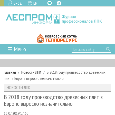
Вход
EN
☰ Меню
ГЛАВНАЯ
РУБРИКИ И ТЕМЫ
Главная
Новости ЛПК
В 2018 году производство древесных
РУБРИКИ ЖУРНАЛА
НОВОСТИ
плит в Европе выросло незначительно
ЛЕСНОЕ ХОЗЯЙСТВО
КАЛЕНДАРЬ СОБЫТИЙ
ПРОЕКТЫ ЛПИ
НОВОСТИ ЛПК
ЛЕСОЗАГОТОВКА
НОВОСТИ ЛПК
АНАЛИТИКА
АРХИВ
В 2018 году производство древесных плит в
ЛЕСОПИЛЕНИЕ
НОВОСТИ ЖУРНАЛА
ПРЕДПРИЯТИЯ ЛПК
АРХИВ ЖУРНАЛОВ
Европе выросло незначительно
О ЖУРНАЛЕ
ДЕРЕВООБРАБОТКА
НОВОСТИ КОМПАНИЙ
ЛЕСНЫЕ РЕГИОНЫ РОССИИ
СТАТЬИ
ПОДПИСКА
РЕКЛАМОДАТЕЛЯМ
15.07.2019 17:30