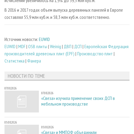
исчислении увеличилось на 1,9% до 59,5 млн куб.м.
В 2016 и 2017 годах объем выпуска деревянных панелей в Европе
составлял 55,9 млн куб.м. и 58,3 млн куб.м. соответственно.
Источник новости:
EUWID
EUWID
|
MDF
|
OSB плиты
|
Weinig
|
ДВП
|
ДСП
|
Европейская Федерация
производителей древесных плит (EPF)
|
Производство плит
|
Статистика
|
Фанера
НОВОСТИ ПО ТЕМЕ
07.08.2026
07.08.2026
«Свеза» изучила применение своих ДСП в
мебельном производстве
05.08.2026
05.08.2026
«Свеза» и ММПОФ объединили