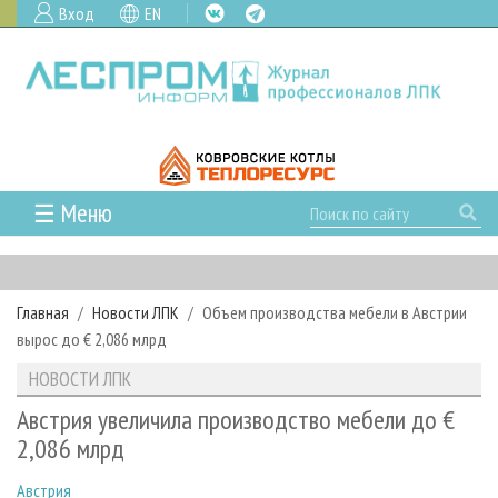
Вход
EN
☰ Меню
ГЛАВНАЯ
РУБРИКИ И ТЕМЫ
Главная
Новости ЛПК
Объем производства мебели в Австрии
РУБРИКИ ЖУРНАЛА
НОВОСТИ
вырос до € 2,086 млрд
ЛЕСНОЕ ХОЗЯЙСТВО
КАЛЕНДАРЬ СОБЫТИЙ
ПРОЕКТЫ ЛПИ
НОВОСТИ ЛПК
ЛЕСОЗАГОТОВКА
НОВОСТИ ЛПК
АНАЛИТИКА
АРХИВ
Австрия увеличила производство мебели до €
ЛЕСОПИЛЕНИЕ
НОВОСТИ ЖУРНАЛА
ПРЕДПРИЯТИЯ ЛПК
АРХИВ ЖУРНАЛОВ
2,086 млрд
О ЖУРНАЛЕ
ДЕРЕВООБРАБОТКА
НОВОСТИ КОМПАНИЙ
ЛЕСНЫЕ РЕГИОНЫ РОССИИ
СТАТЬИ
ПОДПИСКА
РЕКЛАМОДАТЕЛЯМ
Австрия