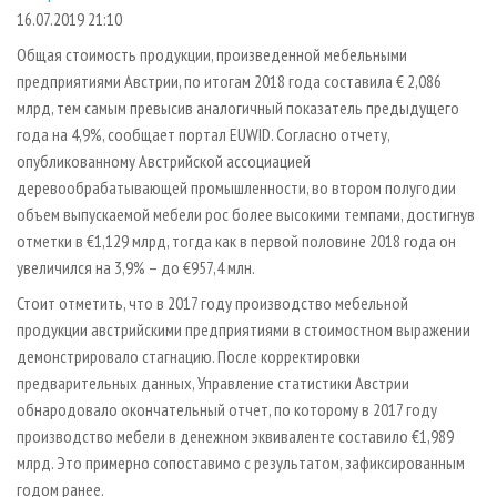
СУШКА ДРЕВЕСИНЫ
ПЕРСОНЫ
КОНТАКТЫ
РЕКЛАМА
16.07.2019 21:10
ПРОИЗВОДСТВО ДРЕВЕСНЫХ ПЛИТ
МОБИЛЬНЫЕ ВЫСТАВКИ
Общая стоимость продукции, произведенной мебельными
РЕКЛАМА НА САЙТЕ
предприятиями Австрии, по итогам 2018 года составила € 2,086
ДЕРЕВЯННОЕ ДОМОСТРОЕНИЕ
ОФИЦИАЛЬНЫЕ ДЕЛЕГАЦИИ
млрд, тем самым превысив аналогичный показатель предыдущего
ПРОИЗВОДСТВО МЕБЕЛИ
ПРИОРИТЕТНЫЕ ИНВЕСТПРОЕКТЫ
года на 4,9%, сообщает портал EUWID. Согласно отчету,
БИОЭНЕРГЕТИКА
опубликованному Австрийской ассоциацией
RUSSIAN FORESTRY REVIEW
деревообрабатывающей промышленности, во втором полугодии
ЦБП
ГАЗЕТА ЛЕСПРОМФОРУМ
объем выпускаемой мебели рос более высокими темпами, достигнув
ИНСТРУМЕНТ И МАТЕРИАЛЫ
БИБЛИОТЕКА СПЕЦИАЛИСТА
отметки в €1,129 млрд, тогда как в первой половине 2018 года он
увеличился на 3,9% – до €957,4 млн.
Стоит отметить, что в 2017 году производство мебельной
продукции австрийскими предприятиями в стоимостном выражении
демонстрировало стагнацию. После корректировки
предварительных данных, Управление статистики Австрии
обнародовало окончательный отчет, по которому в 2017 году
производство мебели в денежном эквиваленте составило €1,989
млрд. Это примерно сопоставимо с результатом, зафиксированным
годом ранее.