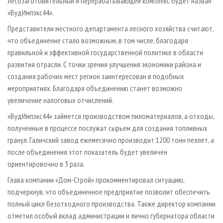
лесозаготовительный и перерабатывающей комплекс будет назван
«ВудИмпэкс44».
Представители местного департамента лесного хозяйства считают,
что объединение стало возможным, в том числе, благодаря
правильной и эффективной государственной политике в области
развития отрасли. С точки зрения улучшения экономики района и
создания рабочих мест регион заинтересован в подобных
мероприятиях. Благодаря объединению станет возможно
увеличение налоговых отчислений.
«ВудИмпэкс44» займется производством пиломатериалов, а отходы,
полученные в процессе послужат сырьем для создания топливных
гранул. Галичский завод ежемесячно производит 1200 тонн пеллет, а
после объединения этот показатель будет увеличен
ориентировочно в 3 раза.
Глава компании «Дом-Строй» прокомментировал ситуацию,
подчеркнув, что объединенное предприятие позволит обеспечить
полный цикл безотходного производства. Также директор компании
отметил особый вклад администрации и лично губернатора области