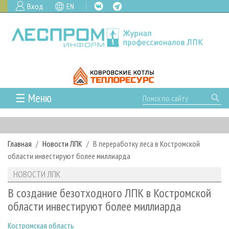
Вход
EN
☰ Меню
ГЛАВНАЯ
РУБРИКИ И ТЕМЫ
Главная
Новости ЛПК
В переработку леса в Костромской
РУБРИКИ ЖУРНАЛА
НОВОСТИ
области инвестируют более миллиарда
ЛЕСНОЕ ХОЗЯЙСТВО
КАЛЕНДАРЬ СОБЫТИЙ
ПРОЕКТЫ ЛПИ
НОВОСТИ ЛПК
ЛЕСОЗАГОТОВКА
НОВОСТИ ЛПК
АНАЛИТИКА
АРХИВ
В создание безотходного ЛПК в Костромской
ЛЕСОПИЛЕНИЕ
НОВОСТИ ЖУРНАЛА
ПРЕДПРИЯТИЯ ЛПК
АРХИВ ЖУРНАЛОВ
области инвестируют более миллиарда
О ЖУРНАЛЕ
ДЕРЕВООБРАБОТКА
НОВОСТИ КОМПАНИЙ
ЛЕСНЫЕ РЕГИОНЫ РОССИИ
СТАТЬИ
ПОДПИСКА
РЕКЛАМОДАТЕЛЯМ
Костромская область