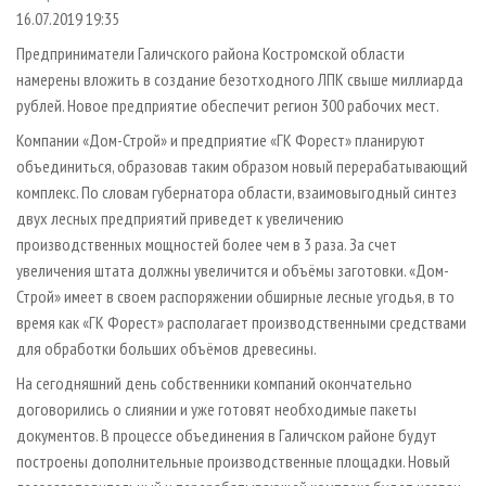
СУШКА ДРЕВЕСИНЫ
ПЕРСОНЫ
КОНТАКТЫ
РЕКЛАМА
16.07.2019 19:35
ПРОИЗВОДСТВО ДРЕВЕСНЫХ ПЛИТ
МОБИЛЬНЫЕ ВЫСТАВКИ
Предприниматели Галичского района Костромской области
РЕКЛАМА НА САЙТЕ
намерены вложить в создание безотходного ЛПК свыше миллиарда
ДЕРЕВЯННОЕ ДОМОСТРОЕНИЕ
ОФИЦИАЛЬНЫЕ ДЕЛЕГАЦИИ
рублей. Новое предприятие обеспечит регион 300 рабочих мест.
ПРОИЗВОДСТВО МЕБЕЛИ
ПРИОРИТЕТНЫЕ ИНВЕСТПРОЕКТЫ
Компании «Дом-Строй» и предприятие «ГК Форест» планируют
БИОЭНЕРГЕТИКА
RUSSIAN FORESTRY REVIEW
объединиться, образовав таким образом новый перерабатывающий
комплекс. По словам губернатора области, взаимовыгодный синтез
ЦБП
ГАЗЕТА ЛЕСПРОМФОРУМ
двух лесных предприятий приведет к увеличению
ИНСТРУМЕНТ И МАТЕРИАЛЫ
БИБЛИОТЕКА СПЕЦИАЛИСТА
производственных мощностей более чем в 3 раза. За счет
увеличения штата должны увеличится и объёмы заготовки. «Дом-
Строй» имеет в своем распоряжении обширные лесные угодья, в то
время как «ГК Форест» располагает производственными средствами
для обработки больших объёмов древесины.
На сегодняшний день собственники компаний окончательно
договорились о слиянии и уже готовят необходимые пакеты
документов. В процессе объединения в Галичском районе будут
построены дополнительные производственные площадки. Новый