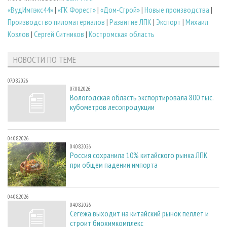
«ВудИмпэкс44»
|
«ГК Форест»
|
«Дом-Строй»
|
Новые производства
|
Производство пиломатериалов
|
Развитие ЛПК
|
Экспорт
|
Михаил
Козлов
|
Сергей Ситников
|
Костромская область
НОВОСТИ ПО ТЕМЕ
07.08.2026
07.08.2026
Вологодская область экспортировала 800 тыс.
кубометров лесопродукции
04.08.2026
04.08.2026
Россия сохранила 10% китайского рынка ЛПК
при общем падении импорта
04.08.2026
04.08.2026
Сегежа выходит на китайский рынок пеллет и
строит биохимкомплекс