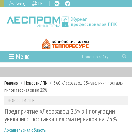
Вход
EN
☰ Меню
ГЛАВНАЯ
РУБРИКИ И ТЕМЫ
Главная
Новости ЛПК
ЗАО «Лесозавод 25» увеличил поставки
РУБРИКИ ЖУРНАЛА
НОВОСТИ
пиломатериалов на 25%
ЛЕСНОЕ ХОЗЯЙСТВО
КАЛЕНДАРЬ СОБЫТИЙ
ПРОЕКТЫ ЛПИ
НОВОСТИ ЛПК
ЛЕСОЗАГОТОВКА
НОВОСТИ ЛПК
АНАЛИТИКА
АРХИВ
Предприятие «Лесозавод 25» в I полугодии
ЛЕСОПИЛЕНИЕ
НОВОСТИ ЖУРНАЛА
ПРЕДПРИЯТИЯ ЛПК
АРХИВ ЖУРНАЛОВ
увеличило поставки пиломатериалов на 25%
О ЖУРНАЛЕ
ДЕРЕВООБРАБОТКА
НОВОСТИ КОМПАНИЙ
ЛЕСНЫЕ РЕГИОНЫ РОССИИ
СТАТЬИ
ПОДПИСКА
РЕКЛАМОДАТЕЛЯМ
Архангельская область