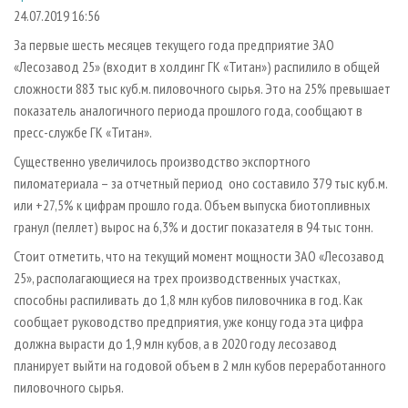
СУШКА ДРЕВЕСИНЫ
ПЕРСОНЫ
КОНТАКТЫ
РЕКЛАМА
24.07.2019 16:56
ПРОИЗВОДСТВО ДРЕВЕСНЫХ ПЛИТ
МОБИЛЬНЫЕ ВЫСТАВКИ
За первые шесть месяцев текущего года предприятие ЗАО
РЕКЛАМА НА САЙТЕ
«Лесозавод 25» (входит в холдинг ГК «Титан») распилило в общей
ДЕРЕВЯННОЕ ДОМОСТРОЕНИЕ
ОФИЦИАЛЬНЫЕ ДЕЛЕГАЦИИ
сложности 883 тыс куб.м. пиловочного сырья. Это на 25% превышает
ПРОИЗВОДСТВО МЕБЕЛИ
ПРИОРИТЕТНЫЕ ИНВЕСТПРОЕКТЫ
показатель аналогичного периода прошлого года, сообщают в
БИОЭНЕРГЕТИКА
пресс-службе ГК «Титан».
RUSSIAN FORESTRY REVIEW
Существенно увеличилось производство экспортного
ЦБП
ГАЗЕТА ЛЕСПРОМФОРУМ
пиломатериала – за отчетный период оно составило 379 тыс куб.м.
ИНСТРУМЕНТ И МАТЕРИАЛЫ
БИБЛИОТЕКА СПЕЦИАЛИСТА
или +27,5% к цифрам прошло года. Объем выпуска биотопливных
гранул (пеллет) вырос на 6,3% и достиг показателя в 94 тыс тонн.
Стоит отметить, что на текущий момент мощности ЗАО «Лесозавод
25», располагающиеся на трех производственных участках,
способны распиливать до 1,8 млн кубов пиловочника в год. Как
сообщает руководство предприятия, уже концу года эта цифра
должна вырасти до 1,9 млн кубов, а в 2020 году лесозавод
планирует выйти на годовой объем в 2 млн кубов переработанного
пиловочного сырья.