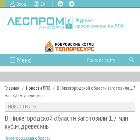
Вход
EN
☰ Меню
ГЛАВНАЯ
РУБРИКИ И ТЕМЫ
Главная
Новости ЛПК
В Нижегородской области заготовили 1,7
РУБРИКИ ЖУРНАЛА
НОВОСТИ
млн куб.м. древесины
ЛЕСНОЕ ХОЗЯЙСТВО
КАЛЕНДАРЬ СОБЫТИЙ
ПРОЕКТЫ ЛПИ
НОВОСТИ ЛПК
ЛЕСОЗАГОТОВКА
НОВОСТИ ЛПК
АНАЛИТИКА
АРХИВ
В Нижегородской области заготовили 1,7 млн
ЛЕСОПИЛЕНИЕ
НОВОСТИ ЖУРНАЛА
ПРЕДПРИЯТИЯ ЛПК
АРХИВ ЖУРНАЛОВ
куб.м. древесины
О ЖУРНАЛЕ
ДЕРЕВООБРАБОТКА
НОВОСТИ КОМПАНИЙ
ЛЕСНЫЕ РЕГИОНЫ РОССИИ
СТАТЬИ
ПОДПИСКА
РЕКЛАМОДАТЕЛЯМ
Нижегородская область