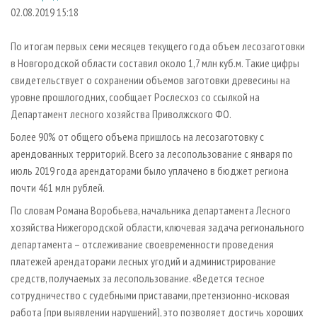
СУШКА ДРЕВЕСИНЫ
ПЕРСОНЫ
КОНТАКТЫ
РЕКЛАМА
02.08.2019 15:18
ПРОИЗВОДСТВО ДРЕВЕСНЫХ ПЛИТ
МОБИЛЬНЫЕ ВЫСТАВКИ
РЕКЛАМА НА САЙТЕ
По итогам первых семи месяцев текущего года объем лесозаготовки
ДЕРЕВЯННОЕ ДОМОСТРОЕНИЕ
ОФИЦИАЛЬНЫЕ ДЕЛЕГАЦИИ
в Новгородской области составил около 1,7 млн куб.м. Такие цифры
ПРОИЗВОДСТВО МЕБЕЛИ
свидетельствует о сохранении объемов заготовки древесины на
ПРИОРИТЕТНЫЕ ИНВЕСТПРОЕКТЫ
уровне прошлогодних, сообщает Рослесхоз со ссылкой на
БИОЭНЕРГЕТИКА
RUSSIAN FORESTRY REVIEW
Департамент лесного хозяйства Приволжского ФО.
ЦБП
ГАЗЕТА ЛЕСПРОМФОРУМ
Более 90% от общего объема пришлось на лесозаготовку с
ИНСТРУМЕНТ И МАТЕРИАЛЫ
БИБЛИОТЕКА СПЕЦИАЛИСТА
арендованных территорий. Всего за лесопользование с января по
июль 2019 года арендаторами было уплачено в бюджет региона
почти 461 млн рублей.
По словам Романа Воробьева, начальника департамента Лесного
хозяйства Нижегородской области, ключевая задача регионального
департамента – отслеживание своевременности проведения
платежей арендаторами лесных угодий и администрирование
средств, получаемых за лесопользование. «Ведется тесное
сотрудничество с судебными приставами, претензионно-исковая
работа [при выявлении нарушений], это позволяет достичь хороших