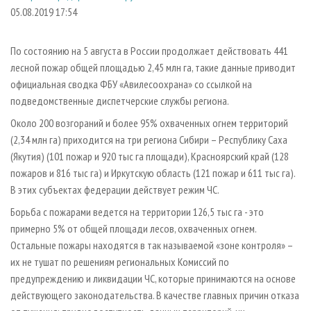
СУШКА ДРЕВЕСИНЫ
ПЕРСОНЫ
КОНТАКТЫ
РЕКЛАМА
05.08.2019 17:54
ПРОИЗВОДСТВО ДРЕВЕСНЫХ ПЛИТ
МОБИЛЬНЫЕ ВЫСТАВКИ
РЕКЛАМА НА САЙТЕ
По состоянию на 5 августа в России продолжает действовать 441
ДЕРЕВЯННОЕ ДОМОСТРОЕНИЕ
ОФИЦИАЛЬНЫЕ ДЕЛЕГАЦИИ
лесной пожар общей площадью 2,45 млн га, такие данные приводит
ПРОИЗВОДСТВО МЕБЕЛИ
ПРИОРИТЕТНЫЕ ИНВЕСТПРОЕКТЫ
официальная сводка ФБУ «Авилесоохрана» со ссылкой на
БИОЭНЕРГЕТИКА
подведомственные диспетчерские службы региона.
RUSSIAN FORESTRY REVIEW
Около 200 возгораний и более 95% охваченных огнем территорий
ЦБП
ГАЗЕТА ЛЕСПРОМФОРУМ
(2,34 млн га) приходится на три региона Сибири – Республику Саха
ИНСТРУМЕНТ И МАТЕРИАЛЫ
БИБЛИОТЕКА СПЕЦИАЛИСТА
(Якутия) (101 пожар и 920 тыс га площади), Красноярский край (128
пожаров и 816 тыс га) и Иркутскую область (121 пожар и 611 тыс га).
В этих субъектах федерации действует режим ЧС.
Борьба с пожарами ведется на территории 126,5 тыс га - это
примерно 5% от общей площади лесов, охваченных огнем.
Остальные пожары находятся в так называемой «зоне контроля» –
их не тушат по решениям региональных Комиссий по
предупреждению и ликвидации ЧС, которые принимаются на основе
действующего законодательства. В качестве главных причин отказа