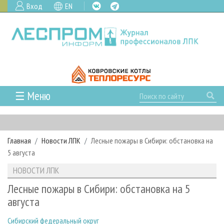
Вход
EN
☰ Меню
ГЛАВНАЯ
РУБРИКИ И ТЕМЫ
Главная
Новости ЛПК
Лесные пожары в Сибири: обстановка на
РУБРИКИ ЖУРНАЛА
НОВОСТИ
5 августа
ЛЕСНОЕ ХОЗЯЙСТВО
КАЛЕНДАРЬ СОБЫТИЙ
ПРОЕКТЫ ЛПИ
НОВОСТИ ЛПК
ЛЕСОЗАГОТОВКА
НОВОСТИ ЛПК
АНАЛИТИКА
АРХИВ
Лесные пожары в Сибири: обстановка на 5
ЛЕСОПИЛЕНИЕ
НОВОСТИ ЖУРНАЛА
ПРЕДПРИЯТИЯ ЛПК
АРХИВ ЖУРНАЛОВ
августа
О ЖУРНАЛЕ
ДЕРЕВООБРАБОТКА
НОВОСТИ КОМПАНИЙ
ЛЕСНЫЕ РЕГИОНЫ РОССИИ
СТАТЬИ
ПОДПИСКА
РЕКЛАМОДАТЕЛЯМ
Сибирский федеральный округ