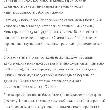
от тушения: труднодоступность данных территорий, их
удаленность от населенных пунктов и экономическая
нецелесообразность работ по тушению.
На текущий момент борьбу с лесными пожарами ведет более 3700
человек, количество задействованной техники – 427 единиц.
Мониторинг с воздуха осуществляется силами 38 летательных
аппаратов, тушение с воздуха – 49 самолетами. Продолжается
наращивание группировки пожарных в регионах, где введен режим
ЧС.
Стоит отметить, что за последние несколько дней площадь
действующих лесных пожаров значительно сократилась (примерно
на 0,5 млн га), главным образом, благодаря сильным дождям в
Сибири. Напомним, к 1 августа общая площадь возгораний, по
данным ФБУ «Авиалесоохрана», впервые превышала
психологическую отметку в 3 млн га.
В то же время, прогноз на ближайшие дни по Красноярскому краю
(нижнему Приангарью) и северу Иркутской области неблагоприятный
– ожидается жаркая и засушливая погода, что может привести к