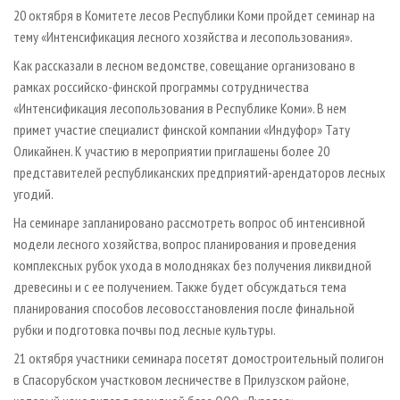
СУШКА ДРЕВЕСИНЫ
ПЕРСОНЫ
КОНТАКТЫ
РЕКЛАМА
20 октября в Комитете лесов Республики Коми пройдет семинар на
тему «Интенсификация лесного хозяйства и лесопользования».
ПРОИЗВОДСТВО ДРЕВЕСНЫХ ПЛИТ
МОБИЛЬНЫЕ ВЫСТАВКИ
РЕКЛАМА НА САЙТЕ
Как рассказали в лесном ведомстве, совещание организовано в
ДЕРЕВЯННОЕ ДОМОСТРОЕНИЕ
ОФИЦИАЛЬНЫЕ ДЕЛЕГАЦИИ
рамках российско-финской программы сотрудничества
ПРОИЗВОДСТВО МЕБЕЛИ
ПРИОРИТЕТНЫЕ ИНВЕСТПРОЕКТЫ
«Интенсификация лесопользования в Республике Коми». В нем
БИОЭНЕРГЕТИКА
примет участие специалист финской компании «Индуфор» Тату
RUSSIAN FORESTRY REVIEW
Оликайнен. К участию в мероприятии приглашены более 20
ЦБП
ГАЗЕТА ЛЕСПРОМФОРУМ
представителей республиканских предприятий-арендаторов лесных
ИНСТРУМЕНТ И МАТЕРИАЛЫ
БИБЛИОТЕКА СПЕЦИАЛИСТА
угодий.
На семинаре запланировано рассмотреть вопрос об интенсивной
модели лесного хозяйства, вопрос планирования и проведения
комплексных рубок ухода в молодняках без получения ликвидной
древесины и с ее получением. Также будет обсуждаться тема
планирования способов лесовосстановления после финальной
рубки и подготовка почвы под лесные культуры.
21 октября участники семинара посетят домостроительный полигон
в Спасорубском участковом лесничестве в Прилузском районе,