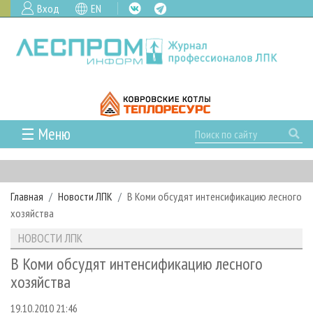
Вход
EN
☰ Меню
ГЛАВНАЯ
РУБРИКИ И ТЕМЫ
Главная
Новости ЛПК
В Коми обсудят интенсификацию лесного
РУБРИКИ ЖУРНАЛА
НОВОСТИ
хозяйства
ЛЕСНОЕ ХОЗЯЙСТВО
КАЛЕНДАРЬ СОБЫТИЙ
ПРОЕКТЫ ЛПИ
НОВОСТИ ЛПК
ЛЕСОЗАГОТОВКА
НОВОСТИ ЛПК
АНАЛИТИКА
АРХИВ
В Коми обсудят интенсификацию лесного
ЛЕСОПИЛЕНИЕ
НОВОСТИ ЖУРНАЛА
ПРЕДПРИЯТИЯ ЛПК
АРХИВ ЖУРНАЛОВ
хозяйства
О ЖУРНАЛЕ
ДЕРЕВООБРАБОТКА
НОВОСТИ КОМПАНИЙ
ЛЕСНЫЕ РЕГИОНЫ РОССИИ
СТАТЬИ
ПОДПИСКА
РЕКЛАМОДАТЕЛЯМ
19.10.2010 21:46