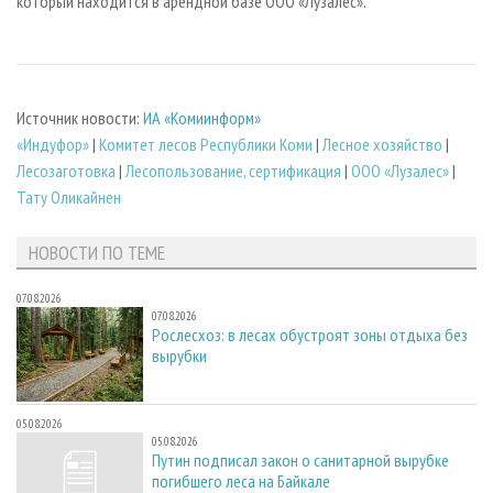
который находится в арендной базе ООО «Лузалес».
Источник новости:
ИА «Комиинформ»
«Индуфор»
|
Комитет лесов Республики Коми
|
Лесное хозяйство
|
Лесозаготовка
|
Лесопользование, сертификация
|
ООО «Лузалес»
|
Тату Оликайнен
НОВОСТИ ПО ТЕМЕ
07.08.2026
07.08.2026
Рослесхоз: в лесах обустроят зоны отдыха без
вырубки
05.08.2026
05.08.2026
Путин подписал закон о санитарной вырубке
погибшего леса на Байкале