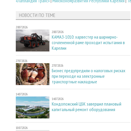
«Лапландия Транс»
|
Минэкономразвития Республики Карелия
|
Т
НОВОСТИ ПО ТЕМЕ
28.07.2026
28.07.2026
КАМАЗ-1010: харвестер на шарнирно-
сочлененной раме проходит испытания в
Карелии
27.07.2026
27.07.2026
Бизнес предупредили о налоговых рисках
при переходе на электронные
транспортные накладные
14.07.2026
14.07.2026
Кондопожский ЦБК завершил плановый
капитальный ремонт оборудования
10.07.2026