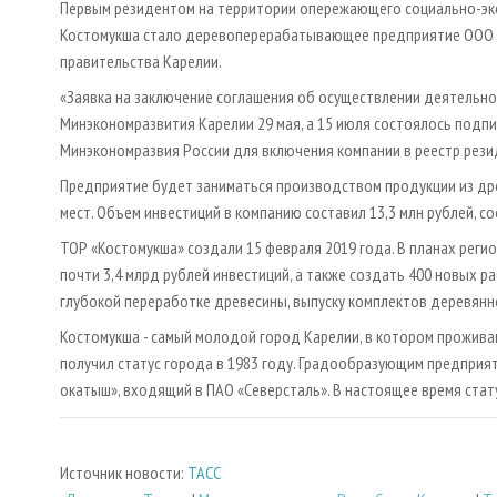
Первым резидентом на территории опережающего социально-эко
Костомукша стало деревоперерабатывающее предприятие ООО «Л
правительства Карелии.
«Заявка на заключение соглашения об осуществлении деятельнос
Минэкономразвития Карелии 29 мая, а 15 июля состоялось подпи
Минэкономразвия России для включения компании в реестр резид
Предприятие будет заниматься производством продукции из дре
мест. Объем инвестиций в компанию составил 13,3 млн рублей, с
ТОР «Костомукша» создали 15 февраля 2019 года. В планах реги
почти 3,4 млрд рублей инвестиций, а также создать 400 новых 
глубокой переработке древесины, выпуску комплектов деревянн
Костомукша - самый молодой город Карелии, в котором проживают
получил статус города в 1983 году. Градообразующим предприя
окатыш», входящий в ПАО «Северсталь». В настоящее время ста
Источник новости:
ТАСС