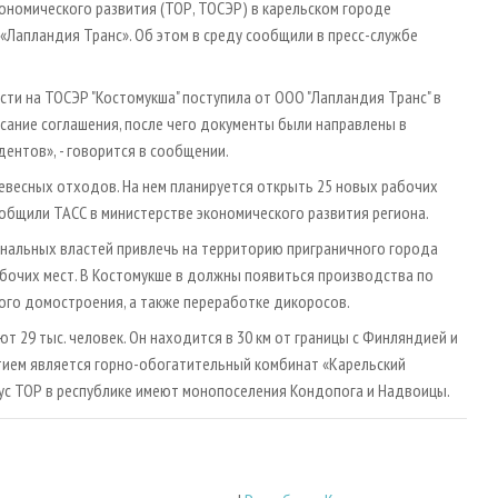
номического развития (ТОР, ТОСЭР) в карельском городе
апландия Транс». Об этом в среду сообщили в пресс-службе
ти на ТОСЭР "Костомукша" поступила от ООО "Лапландия Транс" в
сание соглашения, после чего документы были направлены в
ентов», - говорится в сообщении.
весных отходов. На нем планируется открыть 25 новых рабочих
ообщили ТАСС в министерстве экономического развития региона.
ональных властей привлечь на территорию приграничного города
рабочих мест. В Костомукше в должны появиться производства по
ого домостроения, а также переработке дикоросов.
 29 тыс. человек. Он находится в 30 км от границы с Финляндией и
тием является горно-обогатительный комбинат «Карельский
тус ТОР в республике имеют монопоселения Кондопога и Надвоицы.