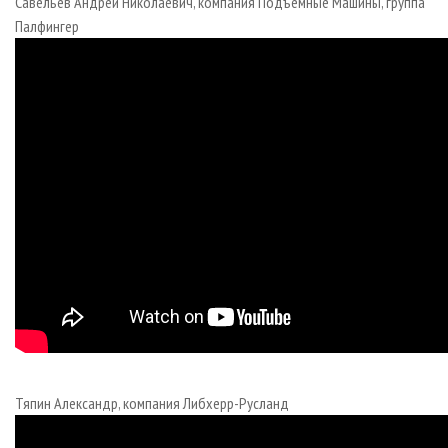
Савельев Андрей Николаевич, компания Подъемные Машины, группа
Палфингер
Тяпин Александр, компания Либхерр-Русланд