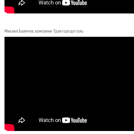
Михаил Баличев, компания Трактородеталь