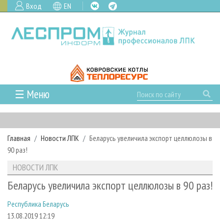
Вход
EN
☰ Меню
ГЛАВНАЯ
РУБРИКИ И ТЕМЫ
Главная
Новости ЛПК
Беларусь увеличила экспорт целлюлозы в
РУБРИКИ ЖУРНАЛА
НОВОСТИ
90 раз!
ЛЕСНОЕ ХОЗЯЙСТВО
КАЛЕНДАРЬ СОБЫТИЙ
ПРОЕКТЫ ЛПИ
НОВОСТИ ЛПК
ЛЕСОЗАГОТОВКА
НОВОСТИ ЛПК
АНАЛИТИКА
АРХИВ
Беларусь увеличила экспорт целлюлозы в 90 раз!
ЛЕСОПИЛЕНИЕ
НОВОСТИ ЖУРНАЛА
ПРЕДПРИЯТИЯ ЛПК
АРХИВ ЖУРНАЛОВ
О ЖУРНАЛЕ
Республика Беларусь
ДЕРЕВООБРАБОТКА
НОВОСТИ КОМПАНИЙ
ЛЕСНЫЕ РЕГИОНЫ РОССИИ
СТАТЬИ
ПОДПИСКА
РЕКЛАМОДАТЕЛЯМ
13.08.2019 12:19