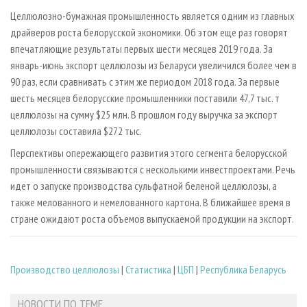
СУШКА ДРЕВЕСИНЫ
ПЕРСОНЫ
КОНТАКТЫ
РЕКЛАМА
Целлюлозно-бумажная промышленность является одним из главных
ПРОИЗВОДСТВО ДРЕВЕСНЫХ ПЛИТ
МОБИЛЬНЫЕ ВЫСТАВКИ
драйверов роста белорусской экономики. Об этом еще раз говорят
РЕКЛАМА НА САЙТЕ
впечатляющие результаты первых шести месяцев 2019 года. За
ДЕРЕВЯННОЕ ДОМОСТРОЕНИЕ
ОФИЦИАЛЬНЫЕ ДЕЛЕГАЦИИ
январь-июнь экспорт целлюлозы из Беларуси увеличился более чем в
ПРОИЗВОДСТВО МЕБЕЛИ
ПРИОРИТЕТНЫЕ ИНВЕСТПРОЕКТЫ
90 раз, если сравнивать с этим же периодом 2018 года. За первые
шесть месяцев белорусские промышленники поставили 47,7 тыс. т
БИОЭНЕРГЕТИКА
RUSSIAN FORESTRY REVIEW
целлюлозы на сумму $25 млн. В прошлом году выручка за экспорт
ЦБП
ГАЗЕТА ЛЕСПРОМФОРУМ
целлюлозы составила $272 тыс.
ИНСТРУМЕНТ И МАТЕРИАЛЫ
БИБЛИОТЕКА СПЕЦИАЛИСТА
Перспективы опережающего развития этого сегмента белорусской
промышленности связываются с несколькими инвестпроектами. Речь
идет о запуске производства сульфатной беленой целлюлозы, а
также мелованного и немелованного картона. В ближайшее время в
стране ожидают роста объемов выпускаемой продукции на экспорт.
Производство целлюлозы
|
Статистика
|
ЦБП
|
Республика Беларусь
НОВОСТИ ПО ТЕМЕ