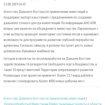
СУШКА ДРЕВЕСИНЫ
ПЕРСОНЫ
КОНТАКТЫ
РЕКЛАМА
13.08.2019 16:47
ПРОИЗВОДСТВО ДРЕВЕСНЫХ ПЛИТ
МОБИЛЬНЫЕ ВЫСТАВКИ
Агентство Дальнего Востока по привлечению инвестиций и
РЕКЛАМА НА САЙТЕ
поддержке экспорта выступило с предложением по созданию
ДЕРЕВЯННОЕ ДОМОСТРОЕНИЕ
ОФИЦИАЛЬНЫЕ ДЕЛЕГАЦИИ
дальневосточного центра компетенций. По информации АНО АПИ,
ПРОИЗВОДСТВО МЕБЕЛИ
ПРИОРИТЕТНЫЕ ИНВЕСТПРОЕКТЫ
вопрос уже вынесен на обсуждение в министерстве. Параллельно с
БИОЭНЕРГЕТИКА
этим эксперты проводят мониторинг состояния лесов и оценивают
RUSSIAN FORESTRY REVIEW
возможности для программ по развитию глубокой переработки
ЦБП
ГАЗЕТА ЛЕСПРОМФОРУМ
древесины. Согласно замыслу, в регионе построят шесть новых
ИНСТРУМЕНТ И МАТЕРИАЛЫ
БИБЛИОТЕКА СПЕЦИАЛИСТА
целлюлозно-бумажных комбинатов.
Сегодня в проектах по лесопереработке на Дальнем Востоке
задействованы 16 резидентов Свободного порта Владивосток, а
также 10 представителей Территории опережающего развития.
Реализация этих проектов привлечет более 13,7 млрд рублей и
позволит сгенерировать более 4000 новых рабочих мест.
Агентство Дальнего Востока по привлечению инвестиций
|
Деревообработка
|
Инвестиции
|
Инвестиционные проекты в области