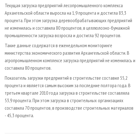
СУШКА ДРЕВЕСИНЫ
ПЕРСОНЫ
КОНТАКТЫ
РЕКЛАМА
Текущая загрузка предприятий лесопромышленного комплекса
Архангельской области выросла на 1,9 процента и достигла 83,3
ПРОИЗВОДСТВО ДРЕВЕСНЫХ ПЛИТ
МОБИЛЬНЫЕ ВЫСТАВКИ
РЕКЛАМА НА САЙТЕ
процента. При этом загрузка деревообрабатывающих предприятий
ДЕРЕВЯННОЕ ДОМОСТРОЕНИЕ
ОФИЦИАЛЬНЫЕ ДЕЛЕГАЦИИ
не изменилась и составила 80 процентов, в целлюлозно-бумажной
ПРОИЗВОДСТВО МЕБЕЛИ
промышленности загрузка возросла и достигла 92 процентов.
ПРИОРИТЕТНЫЕ ИНВЕСТПРОЕКТЫ
БИОЭНЕРГЕТИКА
Такие данные содержатся в еженедельном мониторинге
RUSSIAN FORESTRY REVIEW
министерства экономического развития Архангельской области. В
ЦБП
ГАЗЕТА ЛЕСПРОМФОРУМ
агропромышленном комплексе загрузка предприятий не изменилась и
ИНСТРУМЕНТ И МАТЕРИАЛЫ
БИБЛИОТЕКА СПЕЦИАЛИСТА
составила 80 процентов.
Показатель загрузки предприятий в строительстве составил 55,2
процента и является самым высоким за последние полтора года. В
третьем квартале 2010 года загрузка в строительстве составляла
53,9 процента. При этом загрузка в строительных организациях
составила 70 процентов, в производстве строительных материалов
- 45,3 процента.