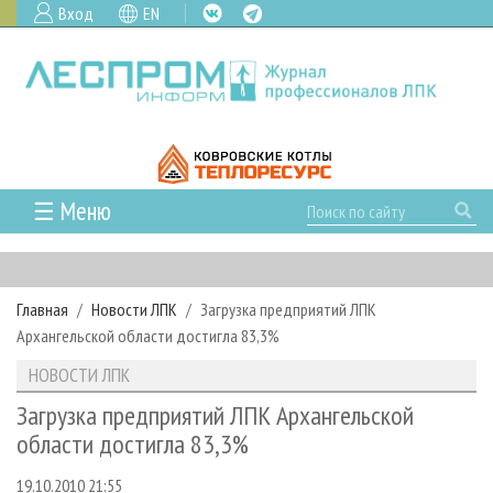
Вход
EN
☰ Меню
ГЛАВНАЯ
РУБРИКИ И ТЕМЫ
Главная
Новости ЛПК
Загрузка предприятий ЛПК
РУБРИКИ ЖУРНАЛА
НОВОСТИ
Архангельской области достигла 83,3%
ЛЕСНОЕ ХОЗЯЙСТВО
КАЛЕНДАРЬ СОБЫТИЙ
ПРОЕКТЫ ЛПИ
НОВОСТИ ЛПК
ЛЕСОЗАГОТОВКА
НОВОСТИ ЛПК
АНАЛИТИКА
АРХИВ
Загрузка предприятий ЛПК Архангельской
ЛЕСОПИЛЕНИЕ
НОВОСТИ ЖУРНАЛА
ПРЕДПРИЯТИЯ ЛПК
АРХИВ ЖУРНАЛОВ
области достигла 83,3%
О ЖУРНАЛЕ
ДЕРЕВООБРАБОТКА
НОВОСТИ КОМПАНИЙ
ЛЕСНЫЕ РЕГИОНЫ РОССИИ
СТАТЬИ
ПОДПИСКА
РЕКЛАМОДАТЕЛЯМ
19.10.2010 21:55