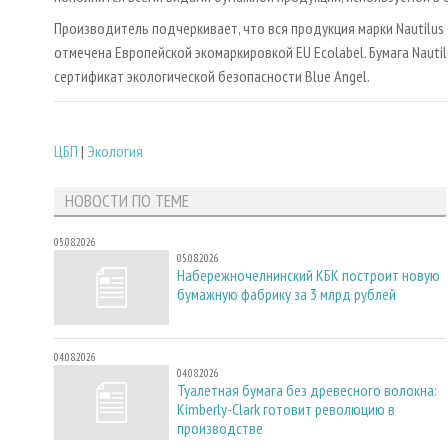
Производитель подчеркивает, что вся продукция марки Nautilus
отмечена Европейской экомаркировкой EU Ecolabel. Бумага Nautil
сертификат экологической безопасности Blue Angel.
ЦБП
|
Экология
НОВОСТИ ПО ТЕМЕ
05.08.2026
05.08.2026
Набережночелнинский КБК построит новую
бумажную фабрику за 3 млрд рублей
04.08.2026
04.08.2026
Туалетная бумага без древесного волокна:
Kimberly-Clark готовит революцию в
производстве