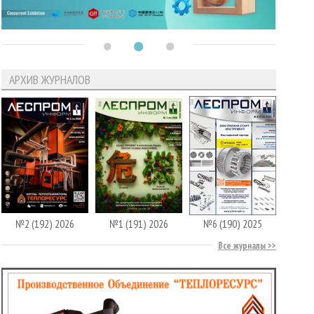
АРХИВ ЖУРНАЛОВ
№2 (192) 2026
№1 (191) 2026
№6 (190) 2025
Все журналы