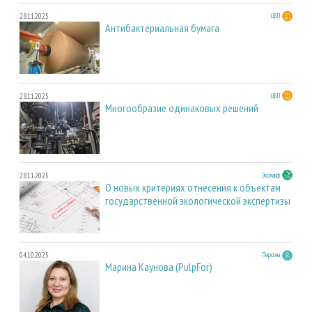
28.11.2025
ЦБП
Антибактериальная бумага
28.11.2025
ЦБП
Многообразие одинаковых решений
28.11.2025
Эколайф
О новых критериях отнесения к объектам
государственной экологической экспертизы
04.10.2025
Персона
Марина Каунова (PulpFor)