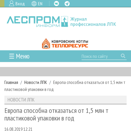
Вход
EN
☰ Меню
ГЛАВНАЯ
РУБРИКИ И ТЕМЫ
Главная
Новости ЛПК
Европа способна отказаться от 1,5 млн т
РУБРИКИ ЖУРНАЛА
НОВОСТИ
пластиковой упаковки в год
ЛЕСНОЕ ХОЗЯЙСТВО
КАЛЕНДАРЬ СОБЫТИЙ
ПРОЕКТЫ ЛПИ
НОВОСТИ ЛПК
ЛЕСОЗАГОТОВКА
НОВОСТИ ЛПК
АНАЛИТИКА
АРХИВ
Европа способна отказаться от 1,5 млн т
ЛЕСОПИЛЕНИЕ
НОВОСТИ ЖУРНАЛА
ПРЕДПРИЯТИЯ ЛПК
АРХИВ ЖУРНАЛОВ
пластиковой упаковки в год
О ЖУРНАЛЕ
ДЕРЕВООБРАБОТКА
НОВОСТИ КОМПАНИЙ
ЛЕСНЫЕ РЕГИОНЫ РОССИИ
СТАТЬИ
ПОДПИСКА
РЕКЛАМОДАТЕЛЯМ
16.08.2019 12:21