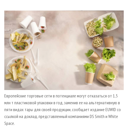
СУШКА ДРЕВЕСИНЫ
ПЕРСОНЫ
КОНТАКТЫ
РЕКЛАМА
ПРОИЗВОДСТВО ДРЕВЕСНЫХ ПЛИТ
МОБИЛЬНЫЕ ВЫСТАВКИ
РЕКЛАМА НА САЙТЕ
ДЕРЕВЯННОЕ ДОМОСТРОЕНИЕ
ОФИЦИАЛЬНЫЕ ДЕЛЕГАЦИИ
ПРОИЗВОДСТВО МЕБЕЛИ
ПРИОРИТЕТНЫЕ ИНВЕСТПРОЕКТЫ
БИОЭНЕРГЕТИКА
RUSSIAN FORESTRY REVIEW
ЦБП
ГАЗЕТА ЛЕСПРОМФОРУМ
ИНСТРУМЕНТ И МАТЕРИАЛЫ
БИБЛИОТЕКА СПЕЦИАЛИСТА
Европейские торговые сети в потенциале могут отказаться от 1,5
млн т пластиковой упаковки в год, заменив ее на альтернативную в
пяти видах тары для своей продукции, сообщает издание EUWID со
ссылкой на доклад, представленный компаниями DS Smith и White
Space.