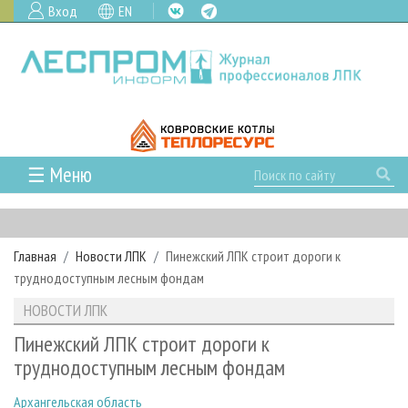
Вход
EN
☰ Меню
ГЛАВНАЯ
РУБРИКИ И ТЕМЫ
Главная
Новости ЛПК
Пинежский ЛПК строит дороги к
РУБРИКИ ЖУРНАЛА
НОВОСТИ
труднодоступным лесным фондам
ЛЕСНОЕ ХОЗЯЙСТВО
КАЛЕНДАРЬ СОБЫТИЙ
ПРОЕКТЫ ЛПИ
НОВОСТИ ЛПК
ЛЕСОЗАГОТОВКА
НОВОСТИ ЛПК
АНАЛИТИКА
АРХИВ
Пинежский ЛПК строит дороги к
ЛЕСОПИЛЕНИЕ
НОВОСТИ ЖУРНАЛА
ПРЕДПРИЯТИЯ ЛПК
АРХИВ ЖУРНАЛОВ
труднодоступным лесным фондам
О ЖУРНАЛЕ
ДЕРЕВООБРАБОТКА
НОВОСТИ КОМПАНИЙ
ЛЕСНЫЕ РЕГИОНЫ РОССИИ
СТАТЬИ
ПОДПИСКА
РЕКЛАМОДАТЕЛЯМ
Архангельская область