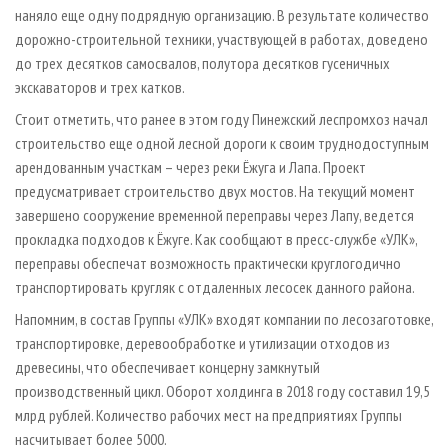
наняло еще одну подрядную организацию. В результате количество
дорожно-строительной техники, участвующей в работах, доведено
до трех десятков самосвалов, полутора десятков гусеничных
экскаваторов и трех катков.
Стоит отметить, что ранее в этом году Пинежский леспромхоз начал
строительство еще одной лесной дороги к своим труднодоступным
арендованным участкам – через реки Ёжуга и Лапа. Проект
предусматривает строительство двух мостов. На текущий момент
завершено сооружение временной переправы через Лапу, ведется
прокладка подходов к Ёжуге. Как сообщают в пресс-службе «УЛК»,
переправы обеспечат возможность практически круглогодично
транспортировать кругляк с отдаленных лесосек данного района.
Напомним, в состав Группы «УЛК» входят компании по лесозаготовке,
транспортировке, деревообработке и утилизации отходов из
древесины, что обеспечивает концерну замкнутый
производственный цикл. Оборот холдинга в 2018 году составил 19,5
млрд рублей. Количество рабочих мест на предприятиях Группы
насчитывает более 5000.