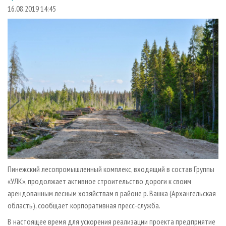
СУШКА ДРЕВЕСИНЫ
ПЕРСОНЫ
КОНТАКТЫ
РЕКЛАМА
16.08.2019 14:45
ПРОИЗВОДСТВО ДРЕВЕСНЫХ ПЛИТ
МОБИЛЬНЫЕ ВЫСТАВКИ
РЕКЛАМА НА САЙТЕ
ДЕРЕВЯННОЕ ДОМОСТРОЕНИЕ
ОФИЦИАЛЬНЫЕ ДЕЛЕГАЦИИ
ПРОИЗВОДСТВО МЕБЕЛИ
ПРИОРИТЕТНЫЕ ИНВЕСТПРОЕКТЫ
БИОЭНЕРГЕТИКА
RUSSIAN FORESTRY REVIEW
ЦБП
ГАЗЕТА ЛЕСПРОМФОРУМ
ИНСТРУМЕНТ И МАТЕРИАЛЫ
БИБЛИОТЕКА СПЕЦИАЛИСТА
Пинежский лесопромышленный комплекс, входящий в состав Группы
«УЛК», продолжает активное строительство дороги к своим
арендованным лесным хозяйствам в районе р. Вашка (Архангельская
область), сообщает корпоративная пресс-служба.
В настоящее время для ускорения реализации проекта предприятие