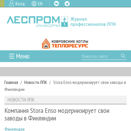
Вход
EN
☰ Меню
ГЛАВНАЯ
РУБРИКИ И ТЕМЫ
Главная
Новости ЛПК
Stora Enso модернизирует свои заводы в
РУБРИКИ ЖУРНАЛА
НОВОСТИ
Финляндии
ЛЕСНОЕ ХОЗЯЙСТВО
КАЛЕНДАРЬ СОБЫТИЙ
ПРОЕКТЫ ЛПИ
НОВОСТИ ЛПК
ЛЕСОЗАГОТОВКА
НОВОСТИ ЛПК
АНАЛИТИКА
АРХИВ
Компания Stora Enso модернизирует свои
ЛЕСОПИЛЕНИЕ
НОВОСТИ ЖУРНАЛА
ПРЕДПРИЯТИЯ ЛПК
АРХИВ ЖУРНАЛОВ
заводы в Финляндии
О ЖУРНАЛЕ
ДЕРЕВООБРАБОТКА
НОВОСТИ КОМПАНИЙ
ЛЕСНЫЕ РЕГИОНЫ РОССИИ
СТАТЬИ
ПОДПИСКА
РЕКЛАМОДАТЕЛЯМ
Финляндия