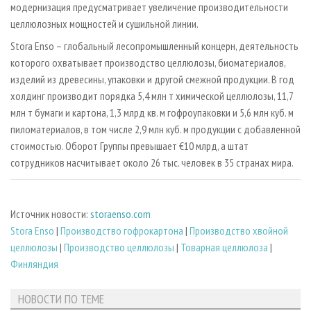
модернизация предусматривает увеличение производительности
целлюлозных мощностей и сушильной линии.
Stora Enso – глобальный лесопромышленный концерн, деятельность
которого охватывает производство целлюлозы, биоматериалов,
изделий из древесины, упаковки и другой смежной продукции. В год
холдинг производит порядка 5,4 млн т химической целлюлозы, 11,7
млн т бумаги и картона, 1,3 млрд кв. м гофроупаковки и 5,6 млн куб. м
пиломатериалов, в том числе 2,9 млн куб. м продукции с добавленной
стоимостью. Оборот Группы превышает €10 млрд, а штат
сотрудников насчитывает около 26 тыс. человек в 35 странах мира.
Источник новости:
storaenso.com
Stora Enso
|
Производство гофрокартона
|
Производство хвойной
целлюлозы
|
Производство целлюлозы
|
Товарная целлюлоза
|
Финляндия
НОВОСТИ ПО ТЕМЕ