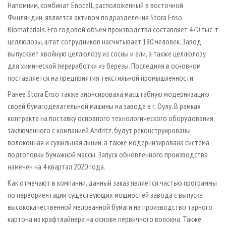
Напомним, комбинат Enocell, расположенный в восточной
Финляндии, является активом подразделения Stora Enso
Biomaterials. Его годовой объем производства составляет 470 тыс. т
целлюлозы, штат сотрудников насчитывает 180 человек. Завод
выпускает хвойную целлюлозу из сосны и ели, а также целлюлозу
для химической переработки из березы. Последняя в основном
поставляется на предприятия текстильной промышленности.
Ранее Stora Enso также анонсировала масштабную модернизацию
своей бумагоделательной машины на заводе в г. Оулу. В рамках
контракта на поставку основного технологического оборудования,
заключенного с компанией Andritz, будут реконструированы
волоконная и сушильная линии, а также модернизирована система
подготовки бумажной массы. Запуск обновленного производства
намечен на 4 квартал 2020 года.
Как отмечают в компании, данный заказ является частью программы
по переориентации существующих мощностей завода с выпуска
высококачественной мелованной бумаги на производство тарного
картона из крафтлайнера на основе первичного волокна. Также