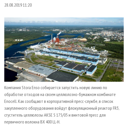
СУШКА ДРЕВЕСИНЫ
ПЕРСОНЫ
КОНТАКТЫ
РЕКЛАМА
28.08.2019 11:20
ПРОИЗВОДСТВО ДРЕВЕСНЫХ ПЛИТ
МОБИЛЬНЫЕ ВЫСТАВКИ
РЕКЛАМА НА САЙТЕ
ДЕРЕВЯННОЕ ДОМОСТРОЕНИЕ
ОФИЦИАЛЬНЫЕ ДЕЛЕГАЦИИ
ПРОИЗВОДСТВО МЕБЕЛИ
ПРИОРИТЕТНЫЕ ИНВЕСТПРОЕКТЫ
БИОЭНЕРГЕТИКА
RUSSIAN FORESTRY REVIEW
ЦБП
ГАЗЕТА ЛЕСПРОМФОРУМ
ИНСТРУМЕНТ И МАТЕРИАЛЫ
БИБЛИОТЕКА СПЕЦИАЛИСТА
Компания Stora Enso собирается запустить новую линию по
обработке отходов на своем целлюлозно-бумажном комбинате
Enocell. Как сообщают в корпоративной пресс-службе, в список
закупленного оборудования войдут флокуляционный реактор FR3,
сгуститель целлюлозы AKSE S 175/05 и винтовой пресс для
первичного волокна BX 400 LL-H.