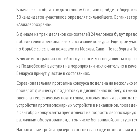
В начале сентября в подмосковном Софрино пройдет общероссий
30 кандидатов-участников определят сильнейшего. Организатор
«Авиалесоохрана».
В финале из трех десятков соискателей 24 человека будут пред
победителями региональных состязаний конкурса. Еще трое уч
по борьбе с лесными пожарами из Москвы, Санкт-Петербурга и П
В числе иностранных гостей конкурс посетят специалисты отрасл
из Поднебесной выступят на мероприятии исключительно в каче
Беларуси примут участие в состязаниях.
Соревновательная программа конкурса поделена на несколько эта
проверят физическую подготовку в дисциплинах по бегу, отжима
оценена теоретическая подготовка, включая знания законодате
устройства противопожарных устройств и механизмов, проведен
5 сентября конкурсанты преодолеют на скорость лесопожарную 
различным оборудованием, в том числе бензопилой, огнетушите
Награждение тройки призеров состоится в ходе подведения ито