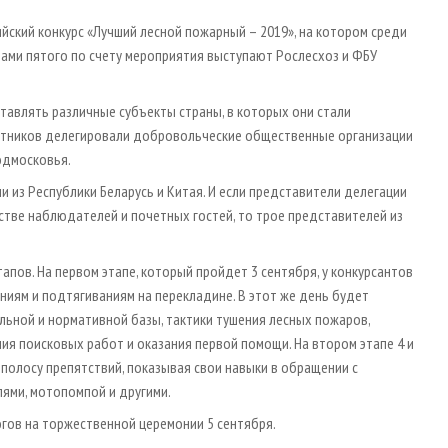
ский конкурс «Лучший лесной пожарный – 2019», на котором среди
ами пятого по счету мероприятия выступают Рослесхоз и ФБУ
ставлять различные субъекты страны, в которых они стали
астников делегировали добровольческие общественные организации
одмосковья.
и из Республики Беларусь и Китая. И если представители делегации
стве наблюдателей и почетных гостей, то трое представителей из
пов. На первом этапе, который пройдет 3 сентября, у конкурсантов
ниям и подтягиваниям на перекладине. В этот же день будет
льной и нормативной базы, тактики тушения лесных пожаров,
ия поисковых работ и оказания первой помощи. На втором этапе 4 и
полосу препятствий, показывая свои навыки в обращении с
лями, мотопомпой и другими.
гов на торжественной церемонии 5 сентября.