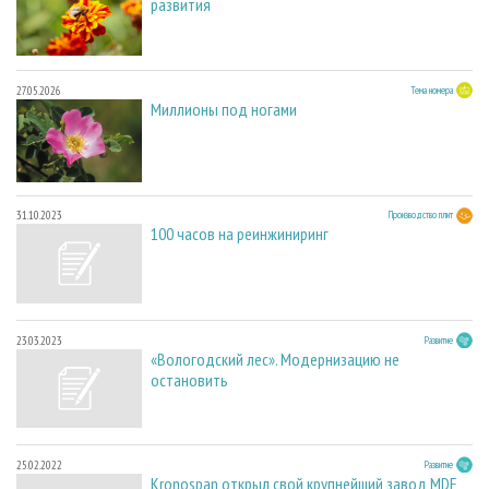
развития
27.05.2026
Тема номера
Миллионы под ногами
31.10.2023
Производство плит
100 часов на реинжиниринг
23.03.2023
Развитие
«Вологодский лес». Модернизацию не
остановить
25.02.2022
Развитие
Kronospan открыл свой крупнейший завод MDF