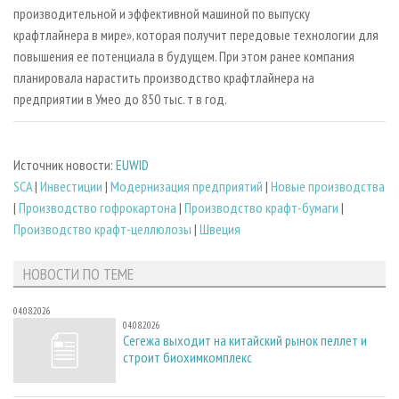
производительной и эффективной машиной по выпуску
крафтлайнера в мире», которая получит передовые технологии для
повышения ее потенциала в будущем. При этом ранее компания
планировала нарастить производство крафтлайнера на
предприятии в Умео до 850 тыс. т в год.
Источник новости:
EUWID
SCA
|
Инвестиции
|
Модернизация предприятий
|
Новые производства
|
Производство гофрокартона
|
Производство крафт-бумаги
|
Производство крафт-целлюлозы
|
Швеция
НОВОСТИ ПО ТЕМЕ
04.08.2026
04.08.2026
Сегежа выходит на китайский рынок пеллет и
строит биохимкомплекс