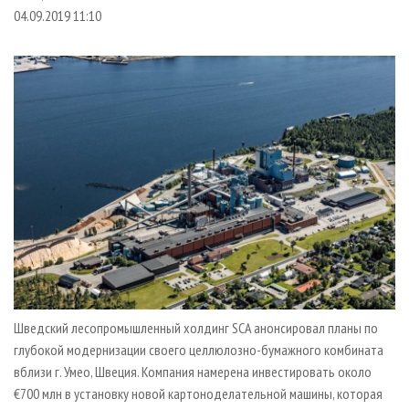
СУШКА ДРЕВЕСИНЫ
ПЕРСОНЫ
КОНТАКТЫ
РЕКЛАМА
04.09.2019 11:10
ПРОИЗВОДСТВО ДРЕВЕСНЫХ ПЛИТ
МОБИЛЬНЫЕ ВЫСТАВКИ
РЕКЛАМА НА САЙТЕ
ДЕРЕВЯННОЕ ДОМОСТРОЕНИЕ
ОФИЦИАЛЬНЫЕ ДЕЛЕГАЦИИ
ПРОИЗВОДСТВО МЕБЕЛИ
ПРИОРИТЕТНЫЕ ИНВЕСТПРОЕКТЫ
БИОЭНЕРГЕТИКА
RUSSIAN FORESTRY REVIEW
ЦБП
ГАЗЕТА ЛЕСПРОМФОРУМ
ИНСТРУМЕНТ И МАТЕРИАЛЫ
БИБЛИОТЕКА СПЕЦИАЛИСТА
Шведский лесопромышленный холдинг SCA анонсировал планы по
глубокой модернизации своего целлюлозно-бумажного комбината
вблизи г. Умео, Швеция. Компания намерена инвестировать около
€700 млн в установку новой картоноделательной машины, которая