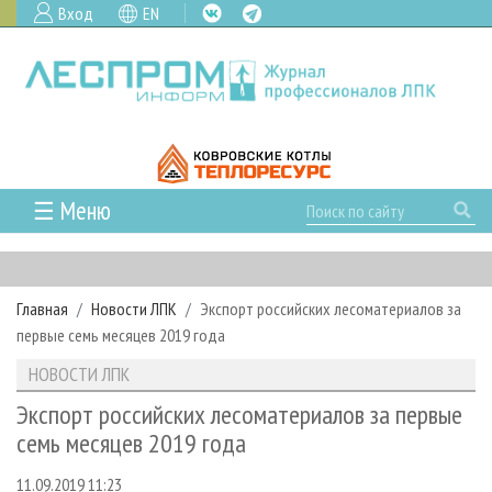
Вход
EN
☰ Меню
ГЛАВНАЯ
РУБРИКИ И ТЕМЫ
Главная
Новости ЛПК
Экспорт российских лесоматериалов за
РУБРИКИ ЖУРНАЛА
НОВОСТИ
первые семь месяцев 2019 года
ЛЕСНОЕ ХОЗЯЙСТВО
КАЛЕНДАРЬ СОБЫТИЙ
ПРОЕКТЫ ЛПИ
НОВОСТИ ЛПК
ЛЕСОЗАГОТОВКА
НОВОСТИ ЛПК
АНАЛИТИКА
АРХИВ
Экспорт российских лесоматериалов за первые
ЛЕСОПИЛЕНИЕ
НОВОСТИ ЖУРНАЛА
ПРЕДПРИЯТИЯ ЛПК
АРХИВ ЖУРНАЛОВ
семь месяцев 2019 года
О ЖУРНАЛЕ
ДЕРЕВООБРАБОТКА
НОВОСТИ КОМПАНИЙ
ЛЕСНЫЕ РЕГИОНЫ РОССИИ
СТАТЬИ
ПОДПИСКА
РЕКЛАМОДАТЕЛЯМ
11.09.2019 11:23