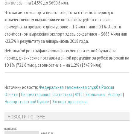
снизилась – на 14,5% до $690,6 млн.
Что касается экспорта целлюлозы, то за отчетный период в
количественном выражении ее поставки за рубеж остались
примерно на прошлогоднем уровне – 1,2 млн т или +0,1%. А вот в
стоимостном выражении экспорт здесь сократился – $665,4 млн или
-22,3% к результату за январь-июль 2018 года.
Небольшой рост зафиксирован в сегменте газетной бумаги: за
период физические поставки данной продукции за рубеж выросли на
10,1% (721,6 тыс.), стоимостные – на 1,2% ($347,9 млн).
Источник новости:
Федеральная таможенная служба России
Отчеты
|
Пиломатериалы
|
Статистика
|
ФТС
|
Экономика
|
Экспорт
|
Экспорт газетной бумаги
|
Экспорт древесины
НОВОСТИ ПО ТЕМЕ
07.08.2026
07.08.2026