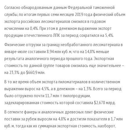
СУШКА ДРЕВЕСИНЫ
ПЕРСОНЫ
КОНТАКТЫ
РЕКЛАМА
Согласно обнародованным данным Федеральной таможенной
ПРОИЗВОДСТВО ДРЕВЕСНЫХ ПЛИТ
МОБИЛЬНЫЕ ВЫСТАВКИ
службы, по итогам первых семи месяцев 2019 года физический объем
РЕКЛАМА НА САЙТЕ
экспорта российских лесоматериалов снизился в годовом
ДЕРЕВЯННОЕ ДОМОСТРОЕНИЕ
ОФИЦИАЛЬНЫЕ ДЕЛЕГАЦИИ
исчислении на 0,4%. При этом в денежном выражении экспорт
ПРОИЗВОДСТВО МЕБЕЛИ
ПРИОРИТЕТНЫЕ ИНВЕСТПРОЕКТЫ
продукции отечественного ЛПК за период сократился на 5,4%.
БИОЭНЕРГЕТИКА
RUSSIAN FORESTRY REVIEW
Физические отгрузки за границу необработанного лесоматериала в
январе-июле составили 8,94 млн куб. м, что на 14,8% меньше
ЦБП
ГАЗЕТА ЛЕСПРОМФОРУМ
результата аналогичного периода прошлого года. Экспортная
ИНСТРУМЕНТ И МАТЕРИАЛЫ
БИБЛИОТЕКА СПЕЦИАЛИСТА
стоимость по данной группе товаров снизилась еще значительнее –
на 23,3% до $660,9 млн.
В то же время объем экспорта пиломатериалов в количественном
выражении вырос на 4,5%, а в денежном – на 1,3%. Всего за период
было отгружено почти 11,7 млн т пилопродукции,
задекларированная стоимость которой составила $2,678 млрд.
В сегменте фанеры и аналогичных древесных плит физические
поставки за рубеж выросли на 4,8% и достигли показателя в 1,7 млн
куб. м, тогда как их суммарная экспортная стоимость, наоборот,