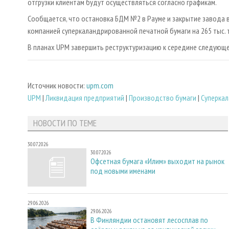
отгрузки клиентам будут осуществляться согласно графикам.
Сообщается, что остановка БДМ №2 в Рауме и закрытие завода 
компанией суперкаландрированной печатной бумаги на 265 тыс. т в
В планах UPM завершить реструктуризацию к середине следующе
Источник новости:
upm.com
UPM
|
Ликвидация предприятий
|
Производство бумаги
|
Суперкал
НОВОСТИ ПО ТЕМЕ
30.07.2026
30.07.2026
Офсетная бумага «Илим» выходит на рынок
под новыми именами
29.06.2026
29.06.2026
В Финляндии остановят лесосплав по