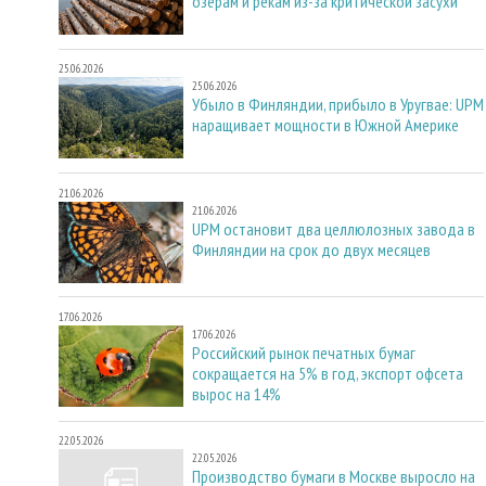
озёрам и рекам из-за критической засухи
25.06.2026
25.06.2026
Убыло в Финляндии, прибыло в Уругвае: UPM
наращивает мощности в Южной Америке
21.06.2026
21.06.2026
UPM остановит два целлюлозных завода в
Финляндии на срок до двух месяцев
17.06.2026
17.06.2026
Российский рынок печатных бумаг
сокращается на 5% в год, экспорт офсета
вырос на 14%
22.05.2026
22.05.2026
Производство бумаги в Москве выросло на