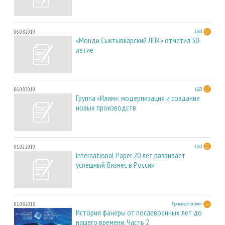
06.08.2019
ЦБП
«Монди Сыктывкарский ЛПК» отметил 50-
летие
06.08.2019
ЦБП
Группа «Илим»: модернизация и создание
новых производств
01.02.2019
ЦБП
International Paper 20 лет развивает
успешный бизнес в России
01.08.2018
Производство плит
История фанеры от послевоенных лет до
нашего времени. Часть 2