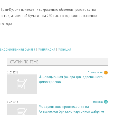
в Гран-Куроне приведет к сокращению объемов производства
 год, а газетной бумаги – на 240 тыс. т в год соответственно.
го года.
андрированная бумага
|
Финляндия
|
Франция
СТАТЬИ ПО ТЕМЕ
11.05.2021
Производство плит
Инновационная фанера для деревянного
домостроения
03.09.2019
Регион номера
Модернизация производства на
Алексинской бумажно-картонной фабрике