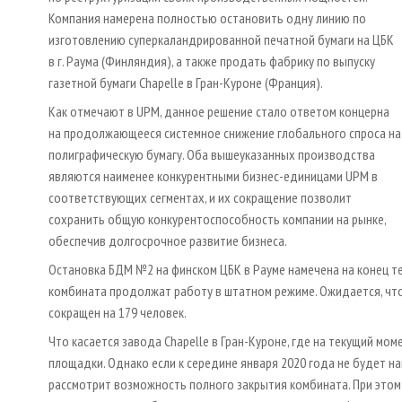
Компания намерена полностью остановить одну линию по
изготовлению суперкаландрированной печатной бумаги на ЦБК
в г. Раума (Финляндия), а также продать фабрику по выпуску
газетной бумаги Chapelle в Гран-Куроне (Франция).
Как отмечают в UPM, данное решение стало ответом концерна
на продолжающееся системное снижение глобального спроса на
полиграфическую бумагу. Оба вышеуказанных производства
являются наименее конкурентными бизнес-единицами UPM в
соответствующих сегментах, и их сокращение позволит
сохранить общую конкурентоспособность компании на рынке,
обеспечив долгосрочное развитие бизнеса.
Остановка БДМ №2 на финском ЦБК в Рауме намечена на конец т
комбината продолжат работу в штатном режиме. Ожидается, чт
сокращен на 179 человек.
Что касается завода Chapelle в Гран-Куроне, где на текущий мо
площадки. Однако если к середине января 2020 года не будет 
рассмотрит возможность полного закрытия комбината. При этом 