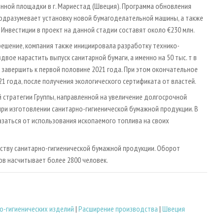
нной площадки в г. Мариестад (Швеция). Программа обновления
 подразумевает установку новой бумагоделательной машины, а также
Инвестиции в проект на данной стадии составят около €230 млн.
решение, компания также инициировала разработку технико-
вое нарастить выпуск санитарной бумаги, а именно на 50 тыс. т в
 завершить к первой половине 2021 года. При этом окончательное
21 года, после получения экологического сертификата от властей.
ой стратегии Группы, направленной на увеличение долгосрочной
ри изготовлении санитарно-гигиенической бумажной продукции. В
азаться от использования ископаемого топлива на своих
дству санитарно-гигиенической бумажной продукции. Оборот
ов насчитывает более 2800 человек.
о-гигиенических изделий
|
Расширение производства
|
Швеция