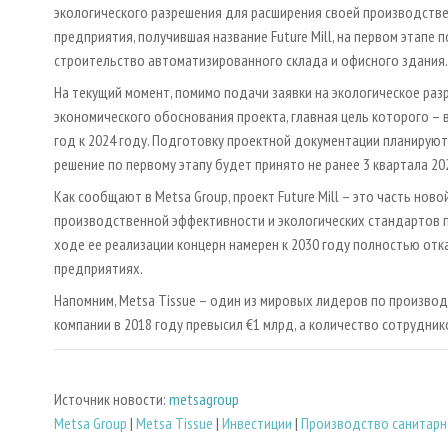
экологического разрешения для расширения своей производстве
предприятия, получившая название Future Mill, на первом этапе
строительство автоматизированного склада и офисного здания. 
На текущий момент, помимо подачи заявки на экологическое раз
экономического обоснования проекта, главная цель которого – вд
год к 2024 году. Подготовку проектной документации планируют
решение по первому этапу будет принято не ранее 3 квартала 20
Как сообщают в Metsa Group, проект Future Mill – это часть нов
производственной эффективности и экологических стандартов п
ходе ее реализации концерн намерен к 2030 году полностью отк
предприятиях.
Напомним, Metsa Tissue – один из мировых лидеров по произво
компании в 2018 году превысил €1 млрд, а количество сотрудник
Источник новости:
metsagroup
Metsa Group
|
Metsa Tissue
|
Инвестиции
|
Производство санитарн