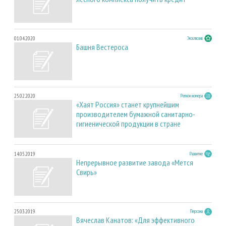
01.04.2020
Эксклюзив
Башня Вестероса
25.02.2020
Регион номера
«Хаят Россия» станет крупнейшим
производителем бумажной санитарно-
гигиенической продукции в стране
14.05.2019
Развитие
Непрерывное развитие завода «Мется
Свирь»
25.03.2019
Персона
Вячеслав Канатов: «Для эффективного