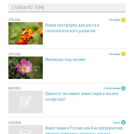
СТАТЬИ ПО ТЕМЕ
27.05.2026
Тема номера
Новая платформа для роста и
технологического развития
27.05.2026
Тема номера
Миллионы под ногами
06.09.2021
В центре внимания
Принесет ли климат инвестиции в лесное
хозяйство?
31.08.2020
Отрасль
Инвестиции в России, или Как предприятию
лесного комплекса получить кредит