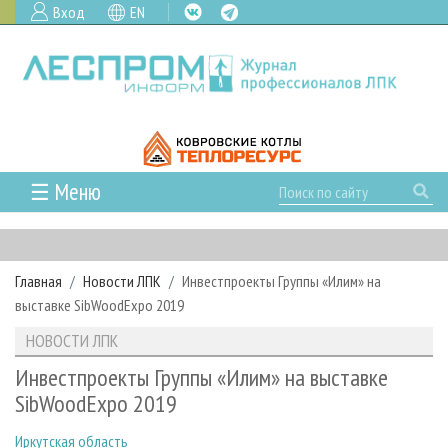
Вход
EN
☰ Меню
ГЛАВНАЯ
РУБРИКИ И ТЕМЫ
Главная
Новости ЛПК
Инвестпроекты Группы «Илим» на
РУБРИКИ ЖУРНАЛА
НОВОСТИ
выставке SibWoodExpo 2019
ЛЕСНОЕ ХОЗЯЙСТВО
КАЛЕНДАРЬ СОБЫТИЙ
ПРОЕКТЫ ЛПИ
НОВОСТИ ЛПК
ЛЕСОЗАГОТОВКА
НОВОСТИ ЛПК
АНАЛИТИКА
АРХИВ
Инвестпроекты Группы «Илим» на выставке
ЛЕСОПИЛЕНИЕ
НОВОСТИ ЖУРНАЛА
ПРЕДПРИЯТИЯ ЛПК
АРХИВ ЖУРНАЛОВ
SibWoodExpo 2019
О ЖУРНАЛЕ
ДЕРЕВООБРАБОТКА
НОВОСТИ КОМПАНИЙ
ЛЕСНЫЕ РЕГИОНЫ РОССИИ
СТАТЬИ
ПОДПИСКА
РЕКЛАМОДАТЕЛЯМ
Иркутская область