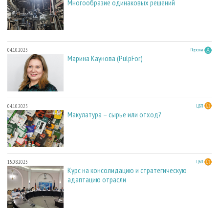
Многообразие одинаковых решений
04.10.2025
Персона
Марина Каунова (PulpFor)
04.10.2025
ЦБП
Макулатура – сырье или отход?
15.08.2025
ЦБП
Курс на консолидацию и стратегическую
адаптацию отрасли