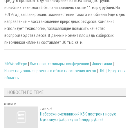
среду. В прошлом году на внедрение на всех заводах группы
новейших технологий было направлено свыше 11 млрд рублей. На
2019 год запланированы экоинвестиции такого же объема. Еще одно
направление – восстановление природных ресурсов. Компания
использует технологии, позволяющие повысить качество
воспроизводства лесов. В данный момент площадь сибирских
питомников «Илима» составляет 20 тыс. кв. м.
SibWoodExpo
|
Выставки, семинары, конференции
|
Инвестиции
|
Инвестиционные проекты в области освоения лесов
|
ЦБП
|
Иркутская
область
НОВОСТИ ПО ТЕМЕ
05.08.2026
05.08.2026
Набережночелнинский КБК построит новую
бумажную фабрику за 3 млрд рублей