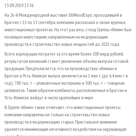
СУШКА ДРЕВЕСИНЫ
ПЕРСОНЫ
КОНТАКТЫ
РЕКЛАМА
13.09.2019 13:56
ПРОИЗВОДСТВО ДРЕВЕСНЫХ ПЛИТ
МОБИЛЬНЫЕ ВЫСТАВКИ
На 26-й Международной выставке SibWoodExpo, проходившей в
РЕКЛАМА НА САЙТЕ
Братске с 11 по 13 сентября, компания рассказала о своих крупных
ДЕРЕВЯННОЕ ДОМОСТРОЕНИЕ
ОФИЦИАЛЬНЫЕ ДЕЛЕГАЦИИ
инвестиционных проектах. На этот раз весь стенд Группы «Илим» был
ПРОИЗВОДСТВО МЕБЕЛИ
ПРИОРИТЕТНЫЕ ИНВЕСТПРОЕКТЫ
посвящен инвестициям, направленным на модернизацию
БИОЭНЕРГЕТИКА
производств и строительство новых мощностей до 2021 года.
RUSSIAN FORESTRY REVIEW
Всего корпорация потратит за это время более 200 млрд рублей,
ЦБП
ГАЗЕТА ЛЕСПРОМФОРУМ
результатом вложений станет увеличение объема выпуска готовой
ИНСТРУМЕНТ И МАТЕРИАЛЫ
БИБЛИОТЕКА СПЕЦИАЛИСТА
продукции. Предполагается, что на производствах «Илима» в
Братске и Усть-Илимске выпуск увеличится на 1 млн т (до 4,4 млн т в
год): 700 тыс. т – упаковочные материалы и 300 тыс. т – товарная
целлюлоза. Таким образом комбинаты, расположенные в Братске и
Усть-Илимске, войдут в число крупнейших в мире.
В Группе «Илим» также отмечают, что инвестиционные проекты
компании направлены не только на строительство новых
производств и модернизацию старых. Пристальное внимание
уделяется минимизации негативного воздействия на окружающую