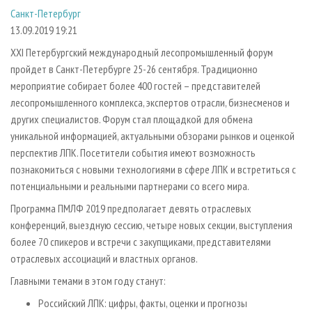
СУШКА ДРЕВЕСИНЫ
ПЕРСОНЫ
КОНТАКТЫ
РЕКЛАМА
Санкт-Петербург
13.09.2019 19:21
ПРОИЗВОДСТВО ДРЕВЕСНЫХ ПЛИТ
МОБИЛЬНЫЕ ВЫСТАВКИ
РЕКЛАМА НА САЙТЕ
XXI Петербургский международный лесопромышленный форум
ДЕРЕВЯННОЕ ДОМОСТРОЕНИЕ
ОФИЦИАЛЬНЫЕ ДЕЛЕГАЦИИ
пройдет в Санкт-Петербурге 25-26 сентября. Традиционно
ПРОИЗВОДСТВО МЕБЕЛИ
ПРИОРИТЕТНЫЕ ИНВЕСТПРОЕКТЫ
мероприятие собирает более 400 гостей – представителей
БИОЭНЕРГЕТИКА
RUSSIAN FORESTRY REVIEW
лесопромышленного комплекса, экспертов отрасли, бизнесменов и
других специалистов. Форум стал площадкой для обмена
ЦБП
ГАЗЕТА ЛЕСПРОМФОРУМ
уникальной информацией, актуальными обзорами рынков и оценкой
ИНСТРУМЕНТ И МАТЕРИАЛЫ
БИБЛИОТЕКА СПЕЦИАЛИСТА
перспектив ЛПК. Посетители события имеют возможность
познакомиться с новыми технологиями в сфере ЛПК и встретиться с
потенциальными и реальными партнерами со всего мира.
Программа ПМЛФ 2019 предполагает девять отраслевых
конференций, выездную сессию, четыре новых секции, выступления
более 70 спикеров и встречи с закупщиками, представителями
отраслевых ассоциаций и властных органов.
Главными темами в этом году станут:
Российский ЛПК: цифры, факты, оценки и прогнозы