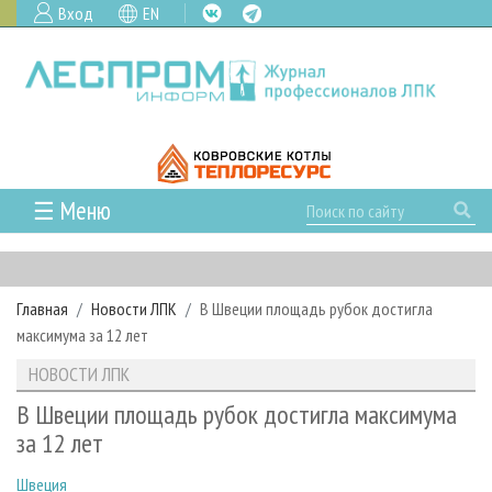
Вход
EN
☰ Меню
ГЛАВНАЯ
РУБРИКИ И ТЕМЫ
Главная
Новости ЛПК
В Швеции площадь рубок достигла
РУБРИКИ ЖУРНАЛА
НОВОСТИ
максимума за 12 лет
ЛЕСНОЕ ХОЗЯЙСТВО
КАЛЕНДАРЬ СОБЫТИЙ
ПРОЕКТЫ ЛПИ
НОВОСТИ ЛПК
ЛЕСОЗАГОТОВКА
НОВОСТИ ЛПК
АНАЛИТИКА
АРХИВ
В Швеции площадь рубок достигла максимума
ЛЕСОПИЛЕНИЕ
НОВОСТИ ЖУРНАЛА
ПРЕДПРИЯТИЯ ЛПК
АРХИВ ЖУРНАЛОВ
за 12 лет
О ЖУРНАЛЕ
ДЕРЕВООБРАБОТКА
НОВОСТИ КОМПАНИЙ
ЛЕСНЫЕ РЕГИОНЫ РОССИИ
СТАТЬИ
ПОДПИСКА
РЕКЛАМОДАТЕЛЯМ
Швеция