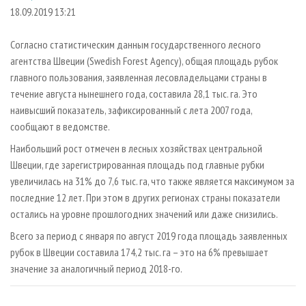
СУШКА ДРЕВЕСИНЫ
ПЕРСОНЫ
КОНТАКТЫ
РЕКЛАМА
18.09.2019 13:21
ПРОИЗВОДСТВО ДРЕВЕСНЫХ ПЛИТ
МОБИЛЬНЫЕ ВЫСТАВКИ
РЕКЛАМА НА САЙТЕ
Согласно статистическим данным государственного лесного
ДЕРЕВЯННОЕ ДОМОСТРОЕНИЕ
ОФИЦИАЛЬНЫЕ ДЕЛЕГАЦИИ
агентства Швеции (Swedish Forest Agency), общая площадь рубок
ПРОИЗВОДСТВО МЕБЕЛИ
главного пользования, заявленная лесовладельцами страны в
ПРИОРИТЕТНЫЕ ИНВЕСТПРОЕКТЫ
течение августа нынешнего года, составила 28,1 тыс. га. Это
БИОЭНЕРГЕТИКА
RUSSIAN FORESTRY REVIEW
наивысший показатель, зафиксированный с лета 2007 года,
ЦБП
ГАЗЕТА ЛЕСПРОМФОРУМ
сообщают в ведомстве.
ИНСТРУМЕНТ И МАТЕРИАЛЫ
БИБЛИОТЕКА СПЕЦИАЛИСТА
Наибольший рост отмечен в лесных хозяйствах центральной
Швеции, где зарегистрированная площадь под главные рубки
увеличилась на 31% до 7,6 тыс. га, что также является максимумом за
последние 12 лет. При этом в других регионах страны показатели
остались на уровне прошлогодних значений или даже снизились.
Всего за период с января по август 2019 года площадь заявленных
рубок в Швеции составила 174,2 тыс. га – это на 6% превышает
значение за аналогичный период 2018-го.