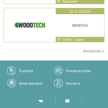
Порденоне
22-25.10.2026
WOODTECH
Стамбул, Турция
Смотреть все
Подписка
Рекламодателям
Архив журналов
Контакты