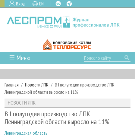
Вход
EN
☰ Меню
ГЛАВНАЯ
РУБРИКИ И ТЕМЫ
Главная
Новости ЛПК
В I полугодии производство ЛПК
РУБРИКИ ЖУРНАЛА
НОВОСТИ
Ленинградской области выросло на 11%
ЛЕСНОЕ ХОЗЯЙСТВО
КАЛЕНДАРЬ СОБЫТИЙ
ПРОЕКТЫ ЛПИ
НОВОСТИ ЛПК
ЛЕСОЗАГОТОВКА
НОВОСТИ ЛПК
АНАЛИТИКА
АРХИВ
В I полугодии производство ЛПК
ЛЕСОПИЛЕНИЕ
НОВОСТИ ЖУРНАЛА
ПРЕДПРИЯТИЯ ЛПК
АРХИВ ЖУРНАЛОВ
Ленинградской области выросло на 11%
О ЖУРНАЛЕ
ДЕРЕВООБРАБОТКА
НОВОСТИ КОМПАНИЙ
ЛЕСНЫЕ РЕГИОНЫ РОССИИ
СТАТЬИ
ПОДПИСКА
РЕКЛАМОДАТЕЛЯМ
Ленинградская область