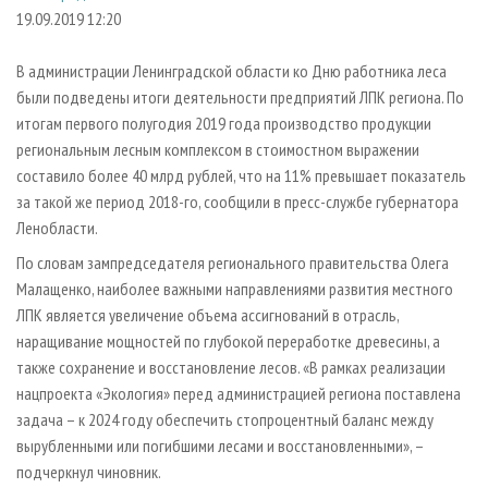
СУШКА ДРЕВЕСИНЫ
ПЕРСОНЫ
КОНТАКТЫ
РЕКЛАМА
19.09.2019 12:20
ПРОИЗВОДСТВО ДРЕВЕСНЫХ ПЛИТ
МОБИЛЬНЫЕ ВЫСТАВКИ
РЕКЛАМА НА САЙТЕ
В администрации Ленинградской области ко Дню работника леса
ДЕРЕВЯННОЕ ДОМОСТРОЕНИЕ
ОФИЦИАЛЬНЫЕ ДЕЛЕГАЦИИ
были подведены итоги деятельности предприятий ЛПК региона. По
ПРОИЗВОДСТВО МЕБЕЛИ
итогам первого полугодия 2019 года производство продукции
ПРИОРИТЕТНЫЕ ИНВЕСТПРОЕКТЫ
региональным лесным комплексом в стоимостном выражении
БИОЭНЕРГЕТИКА
RUSSIAN FORESTRY REVIEW
составило более 40 млрд рублей, что на 11% превышает показатель
ЦБП
ГАЗЕТА ЛЕСПРОМФОРУМ
за такой же период 2018-го, сообщили в пресс-службе губернатора
Ленобласти.
ИНСТРУМЕНТ И МАТЕРИАЛЫ
БИБЛИОТЕКА СПЕЦИАЛИСТА
По словам зампредседателя регионального правительства Олега
Малащенко, наиболее важными направлениями развития местного
ЛПК является увеличение объема ассигнований в отрасль,
наращивание мощностей по глубокой переработке древесины, а
также сохранение и восстановление лесов. «В рамках реализации
нацпроекта «Экология» перед администрацией региона поставлена
задача – к 2024 году обеспечить стопроцентный баланс между
вырубленными или погибшими лесами и восстановленными», –
подчеркнул чиновник.