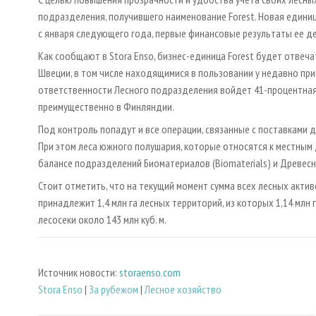
подразделения, получившего наименование Forest. Новая едини
с января следующего года, первые финансовые результаты ее де
Как сообщают в Stora Enso, бизнес-единица Forest будет отвеч
Швеции, в том числе находящимися в пользовании у недавно прио
ответственности Лесного подразделения войдет 41-процентная 
преимущественно в Финляндии.
Под контроль попадут и все операции, связанные с поставками д
При этом леса южного полушария, которые относятся к местны
балансе подразделений Биоматериалов (Biomaterials) и Древесн
Стоит отметить, что на текущий момент сумма всех лесных актив
принадлежит 1,4 млн га лесных территорий, из которых 1,14 мл
лесосеки около 143 млн куб. м.
Источник новости:
storaenso.com
Stora Enso
|
За рубежом
|
Лесное хозяйство