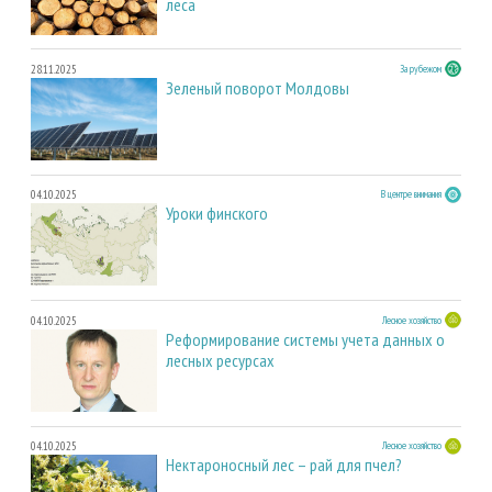
леса
28.11.2025
За рубежом
Зеленый поворот Молдовы
04.10.2025
В центре внимания
Уроки финского
04.10.2025
Лесное хозяйство
Реформирование системы учета данных о
лесных ресурсах
04.10.2025
Лесное хозяйство
Нектароносный лес – рай для пчел?