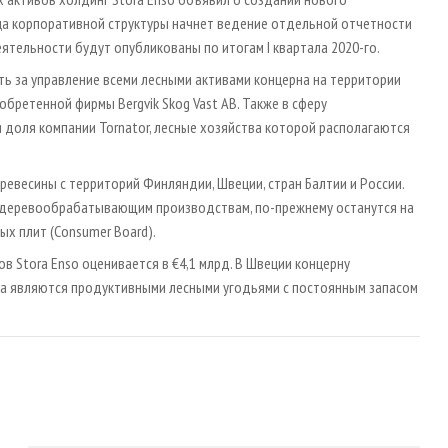
ца корпоративной структуры начнет ведение отдельной отчетности
ятельности будут опубликованы по итогам I квартала 2020-го.
ать за управление всеми лесными активами концерна на территории
бретенной фирмы Bergvik Skog Vast AB. Также в сферу
доля компании Tornator, лесные хозяйства которой располагаются
ревесины с территорий Финляндии, Швеции, стран Балтии и России.
м деревообрабатывающим производствам, по-прежнему останутся на
ых плит (Consumer Board).
ов Stora Enso оценивается в €4,1 млрд. В Швеции концерну
н га являются продуктивными лесными угодьями с постоянным запасом