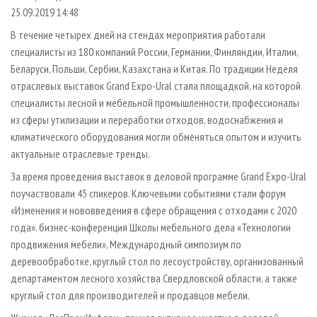
СУШКА ДРЕВЕСИНЫ
ПЕРСОНЫ
КОНТАКТЫ
РЕКЛАМА
25.09.2019 14:48
ПРОИЗВОДСТВО ДРЕВЕСНЫХ ПЛИТ
МОБИЛЬНЫЕ ВЫСТАВКИ
В течение четырех дней на стендах мероприятия работали
РЕКЛАМА НА САЙТЕ
специалисты из 180 компаний России, Германии, Финляндии, Италии,
ДЕРЕВЯННОЕ ДОМОСТРОЕНИЕ
ОФИЦИАЛЬНЫЕ ДЕЛЕГАЦИИ
Беларуси, Польши, Сербии, Казахстана и Китая. По традиции Неделя
ПРОИЗВОДСТВО МЕБЕЛИ
ПРИОРИТЕТНЫЕ ИНВЕСТПРОЕКТЫ
отраслевых выставок Grand Expo-Ural стала площадкой, на которой
БИОЭНЕРГЕТИКА
специалисты лесной и мебельной промышленности, профессионалы
RUSSIAN FORESTRY REVIEW
из сферы утилизации и переработки отходов, водоснабжения и
ЦБП
ГАЗЕТА ЛЕСПРОМФОРУМ
климатического оборудования могли обменяться опытом и изучить
ИНСТРУМЕНТ И МАТЕРИАЛЫ
БИБЛИОТЕКА СПЕЦИАЛИСТА
актуальные отраслевые тренды.
За время проведения выставок в деловой программе Grand Expo-Ural
поучаствовали 45 спикеров. Ключевыми событиями стали форум
«Изменения и нововведения в сфере обращения с отходами с 2020
года», бизнес-конференция Школы мебельного дела «Технологии
продвижения мебели», Международный симпозиум по
деревообработке, круглый стол по лесоустройству, организованный
департаментом лесного хозяйства Свердловской области, а также
круглый стол для производителей и продавцов мебели.