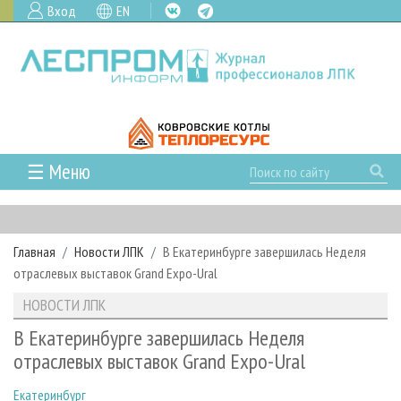
Вход
EN
☰ Меню
ГЛАВНАЯ
РУБРИКИ И ТЕМЫ
Главная
Новости ЛПК
В Екатеринбурге завершилась Неделя
РУБРИКИ ЖУРНАЛА
НОВОСТИ
отраслевых выставок Grand Expo-Ural
ЛЕСНОЕ ХОЗЯЙСТВО
КАЛЕНДАРЬ СОБЫТИЙ
ПРОЕКТЫ ЛПИ
НОВОСТИ ЛПК
ЛЕСОЗАГОТОВКА
НОВОСТИ ЛПК
АНАЛИТИКА
АРХИВ
В Екатеринбурге завершилась Неделя
ЛЕСОПИЛЕНИЕ
НОВОСТИ ЖУРНАЛА
ПРЕДПРИЯТИЯ ЛПК
АРХИВ ЖУРНАЛОВ
отраслевых выставок Grand Expo-Ural
О ЖУРНАЛЕ
ДЕРЕВООБРАБОТКА
НОВОСТИ КОМПАНИЙ
ЛЕСНЫЕ РЕГИОНЫ РОССИИ
СТАТЬИ
ПОДПИСКА
РЕКЛАМОДАТЕЛЯМ
Екатеринбург