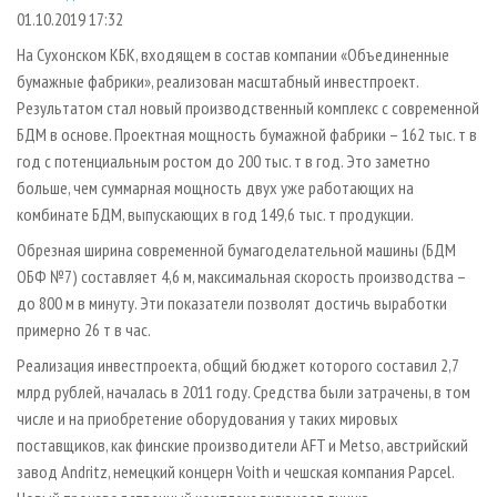
СУШКА ДРЕВЕСИНЫ
ПЕРСОНЫ
КОНТАКТЫ
РЕКЛАМА
01.10.2019 17:32
ПРОИЗВОДСТВО ДРЕВЕСНЫХ ПЛИТ
МОБИЛЬНЫЕ ВЫСТАВКИ
На Сухонском КБК, входящем в состав компании «Объединенные
РЕКЛАМА НА САЙТЕ
бумажные фабрики», реализован масштабный инвестпроект.
ДЕРЕВЯННОЕ ДОМОСТРОЕНИЕ
ОФИЦИАЛЬНЫЕ ДЕЛЕГАЦИИ
Результатом стал новый производственный комплекс с современной
ПРОИЗВОДСТВО МЕБЕЛИ
ПРИОРИТЕТНЫЕ ИНВЕСТПРОЕКТЫ
БДМ в основе. Проектная мощность бумажной фабрики – 162 тыс. т в
БИОЭНЕРГЕТИКА
год с потенциальным ростом до 200 тыс. т в год. Это заметно
RUSSIAN FORESTRY REVIEW
больше, чем суммарная мощность двух уже работающих на
ЦБП
ГАЗЕТА ЛЕСПРОМФОРУМ
комбинате БДМ, выпускающих в год 149,6 тыс. т продукции.
ИНСТРУМЕНТ И МАТЕРИАЛЫ
БИБЛИОТЕКА СПЕЦИАЛИСТА
Обрезная ширина современной бумагоделательной машины (БДМ
ОБФ №7) составляет 4,6 м, максимальная скорость производства –
до 800 м в минуту. Эти показатели позволят достичь выработки
примерно 26 т в час.
Реализация инвестпроекта, общий бюджет которого составил 2,7
млрд рублей, началась в 2011 году. Средства были затрачены, в том
числе и на приобретение оборудования у таких мировых
поставщиков, как финские производители AFT и Metso, австрийский
завод Andritz, немецкий концерн Voith и чешская компания Papcel.