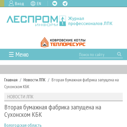
Вход
EN
☰ Меню
ГЛАВНАЯ
РУБРИКИ И ТЕМЫ
Главная
Новости ЛПК
Вторая бумажная фабрика запущена на
РУБРИКИ ЖУРНАЛА
НОВОСТИ
Сухонском КБК
ЛЕСНОЕ ХОЗЯЙСТВО
КАЛЕНДАРЬ СОБЫТИЙ
ПРОЕКТЫ ЛПИ
НОВОСТИ ЛПК
ЛЕСОЗАГОТОВКА
НОВОСТИ ЛПК
АНАЛИТИКА
АРХИВ
Вторая бумажная фабрика запущена на
ЛЕСОПИЛЕНИЕ
НОВОСТИ ЖУРНАЛА
ПРЕДПРИЯТИЯ ЛПК
АРХИВ ЖУРНАЛОВ
Сухонском КБК
О ЖУРНАЛЕ
ДЕРЕВООБРАБОТКА
НОВОСТИ КОМПАНИЙ
ЛЕСНЫЕ РЕГИОНЫ РОССИИ
СТАТЬИ
ПОДПИСКА
РЕКЛАМОДАТЕЛЯМ
Вологодская область