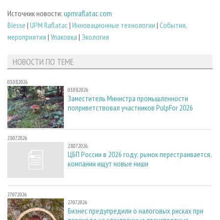
Источник новости:
upmraflatac.com
Biesse
|
UPM Raflatac
|
Инновационные технологии
|
События,
мероприятия
|
Упаковка
|
Экология
НОВОСТИ ПО ТЕМЕ
03.08.2026
03.08.2026
Заместитель Министра промышленности
поприветствовал участников PulpFor 2026
28.07.2026
28.07.2026
ЦБП России в 2026 году: рынок перестраивается,
компании ищут новые ниши
27.07.2026
27.07.2026
Бизнес предупредили о налоговых рисках при
переходе на электронные транспортные