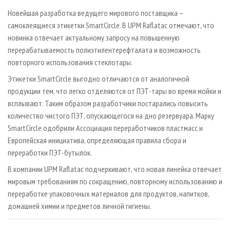
СУШКА ДРЕВЕСИНЫ
ПЕРСОНЫ
КОНТАКТЫ
РЕКЛАМА
Новейшая разработка ведущего мирового поставщика –
ПРОИЗВОДСТВО ДРЕВЕСНЫХ ПЛИТ
МОБИЛЬНЫЕ ВЫСТАВКИ
самоклеящиеся этикетки SmartCircle. В UPM Raflatac отмечают, что
РЕКЛАМА НА САЙТЕ
новинка отвечает актуальному запросу на повышенную
ДЕРЕВЯННОЕ ДОМОСТРОЕНИЕ
ОФИЦИАЛЬНЫЕ ДЕЛЕГАЦИИ
перерабатываемость полиэтилентерефталата и возможность
ПРОИЗВОДСТВО МЕБЕЛИ
ПРИОРИТЕТНЫЕ ИНВЕСТПРОЕКТЫ
повторного использования стеклотары.
БИОЭНЕРГЕТИКА
RUSSIAN FORESTRY REVIEW
Этикетки SmartCircle выгодно отличаются от аналогичной
продукции тем, что легко отделяются от ПЭТ-тары во время мойки и
ЦБП
ГАЗЕТА ЛЕСПРОМФОРУМ
всплывают. Таким образом разработчики постарались повысить
ИНСТРУМЕНТ И МАТЕРИАЛЫ
БИБЛИОТЕКА СПЕЦИАЛИСТА
количество чистого ПЭТ, опускающегося на дно резервуара. Марку
SmartCircle одобрили Ассоциация переработчиков пластмасс и
Европейская инициатива, определяющая правила сбора и
переработки ПЭТ-бутылок.
В компании UPM Raflatac подчеркивают, что новая линейка отвечает
мировым требованиям по сокращению, повторному использованию и
переработке упаковочных материалов для продуктов, напитков,
домашней химии и предметов личной гигиены.