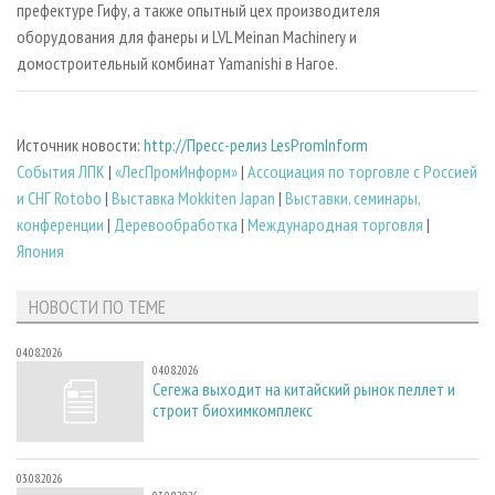
префектуре Гифу, а также опытный цех производителя
оборудования для фанеры и LVL Meinan Machinery и
домостроительный комбинат
Yamanishi в Нагое.
Источник новости:
http://Пресс-релиз LesPromInform
Cобытия ЛПК
|
«ЛесПромИнформ»
|
Ассоциация по торговле с Россией
и СНГ Rotobo
|
Выставка Mokkiten Japan
|
Выставки, семинары,
конференции
|
Деревообработка
|
Международная торговля
|
Япония
НОВОСТИ ПО ТЕМЕ
04.08.2026
04.08.2026
Сегежа выходит на китайский рынок пеллет и
строит биохимкомплекс
03.08.2026