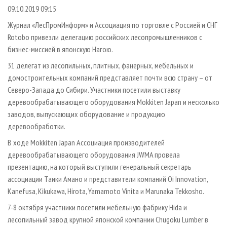
СУШКА ДРЕВЕСИНЫ
ПЕРСОНЫ
КОНТАКТЫ
РЕКЛАМА
09.10.2019 09:15
ПРОИЗВОДСТВО ДРЕВЕСНЫХ ПЛИТ
МОБИЛЬНЫЕ ВЫСТАВКИ
Журнал «ЛесПромИнформ» и Ассоциация по торговле с Россией и СНГ
РЕКЛАМА НА САЙТЕ
Rotobo привезли делегацию российских лесопромышленников с
ДЕРЕВЯННОЕ ДОМОСТРОЕНИЕ
ОФИЦИАЛЬНЫЕ ДЕЛЕГАЦИИ
бизнес-миссией в японскую Нагою.
ПРОИЗВОДСТВО МЕБЕЛИ
ПРИОРИТЕТНЫЕ ИНВЕСТПРОЕКТЫ
31 делегат из лесопильных, плитных, фанерных, мебельных и
БИОЭНЕРГЕТИКА
RUSSIAN FORESTRY REVIEW
домостроительных компаний представляет почти всю страну – от
Северо-Запада до Сибири. Участники посетили выставку
ЦБП
ГАЗЕТА ЛЕСПРОМФОРУМ
деревообрабатывающего оборудования Mokkiten Japan и несколько
ИНСТРУМЕНТ И МАТЕРИАЛЫ
БИБЛИОТЕКА СПЕЦИАЛИСТА
заводов, выпускающих оборудование и продукцию
деревообработки.
В ходе Mokkiten Japan Ассоциация производителей
деревообрабатывающего оборудования JWMA провела
презентацию, на который выступили генеральный секретарь
ассоциации Таики Амано и представители компаний Oi Innovation,
Kanefusa, Kikukawa, Hirota, Yamamoto Vinita и Marunaka Tekkosho.
7-8 октября участники посетили мебельную фабрику Hida и
лесопильный завод крупной японской компании Chugoku Lumber в