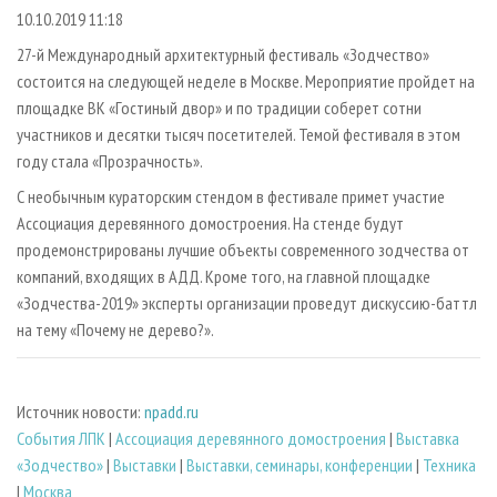
СУШКА ДРЕВЕСИНЫ
ПЕРСОНЫ
КОНТАКТЫ
РЕКЛАМА
10.10.2019 11:18
ПРОИЗВОДСТВО ДРЕВЕСНЫХ ПЛИТ
МОБИЛЬНЫЕ ВЫСТАВКИ
27-й Международный архитектурный фестиваль «Зодчество»
РЕКЛАМА НА САЙТЕ
состоится на следующей неделе в Москве. Мероприятие пройдет на
ДЕРЕВЯННОЕ ДОМОСТРОЕНИЕ
ОФИЦИАЛЬНЫЕ ДЕЛЕГАЦИИ
площадке ВК «Гостиный двор» и по традиции соберет сотни
ПРОИЗВОДСТВО МЕБЕЛИ
ПРИОРИТЕТНЫЕ ИНВЕСТПРОЕКТЫ
участников и десятки тысяч посетителей. Темой фестиваля в этом
БИОЭНЕРГЕТИКА
году стала «Прозрачность».
RUSSIAN FORESTRY REVIEW
С необычным кураторским стендом в фестивале примет участие
ЦБП
ГАЗЕТА ЛЕСПРОМФОРУМ
Ассоциация деревянного домостроения. На стенде будут
ИНСТРУМЕНТ И МАТЕРИАЛЫ
БИБЛИОТЕКА СПЕЦИАЛИСТА
продемонстрированы лучшие объекты современного зодчества от
компаний, входящих в АДД. Кроме того, на главной площадке
«Зодчества-2019» эксперты организации проведут дискуссию-баттл
на тему «Почему не дерево?».
Источник новости:
npadd.ru
Cобытия ЛПК
|
Ассоциация деревянного домостроения
|
Выставка
«Зодчество»
|
Выставки
|
Выставки, семинары, конференции
|
Техника
|
Москва