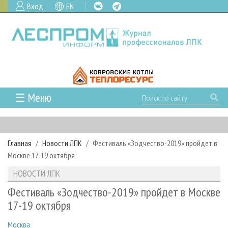
Вход
EN
☰ Меню
ГЛАВНАЯ
РУБРИКИ И ТЕМЫ
Главная
Новости ЛПК
Фестиваль «Зодчество-2019» пройдет в
РУБРИКИ ЖУРНАЛА
НОВОСТИ
Москве 17-19 октября
ЛЕСНОЕ ХОЗЯЙСТВО
КАЛЕНДАРЬ СОБЫТИЙ
ПРОЕКТЫ ЛПИ
НОВОСТИ ЛПК
ЛЕСОЗАГОТОВКА
НОВОСТИ ЛПК
АНАЛИТИКА
АРХИВ
Фестиваль «Зодчество-2019» пройдет в Москве
ЛЕСОПИЛЕНИЕ
НОВОСТИ ЖУРНАЛА
ПРЕДПРИЯТИЯ ЛПК
АРХИВ ЖУРНАЛОВ
17-19 октября
О ЖУРНАЛЕ
ДЕРЕВООБРАБОТКА
НОВОСТИ КОМПАНИЙ
ЛЕСНЫЕ РЕГИОНЫ РОССИИ
СТАТЬИ
ПОДПИСКА
РЕКЛАМОДАТЕЛЯМ
Москва