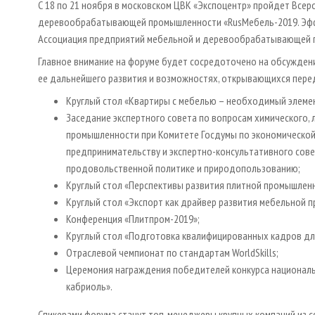
С 18 по 21 ноября в московском ЦВК «Экспоцентр» пройдет Все
деревообрабатывающей промышленности «RusМебель-2019. Эффе
Ассоциация предприятий мебельной и деревообрабатывающей 
Главное внимание на форуме будет сосредоточено на обсуждени
ее дальнейшего развития и возможностях, открывающихся пере
Круглый стол «Квартиры с мебелью – необходимый элеме
Заседание экспертного совета по вопросам химического
промышленности при Комитете Госдумы по экономической
предпринимательству и экспертно-консультативного сове
продовольственной политике и природопользованию;
Круглый стол «Перспективы развития плитной промышленн
Круглый стол «Экспорт как драйвер развития мебельной 
Конференция «Плитпром-2019»;
Круглый стол «Подготовка квалифицированных кадров д
Отраслевой чемпионат по стандартам WorldSkills;
Церемония награждения победителей конкурса националь
кабриоль».
Спикерами форума станут топ-менеджеры крупных компаний из 