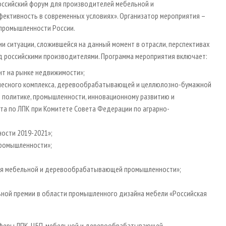
российский форум для производителей мебельной и
ктивность в современных условиях». Организатор мероприятия –
промышленности России.
и ситуации, сложившейся на данный момент в отрасли, перспективах
д российскими производителями. Программа мероприятия включает:
нт на рынке недвижимости»;
, лесного комплекса, деревообрабатывающей и целлюлозно-бумажной
 политике, промышленности, инновационному развитию и
та по ЛПК при Комитете Совета Федерации по аграрно-
ости 2019-2021»;
промышленности»;
ля мебельной и деревообрабатывающей промышленности»;
ной премии в области промышленного дизайна мебели «Российская
сферы ЛПК, ЦБП, мебельной и деревообрабатывающей