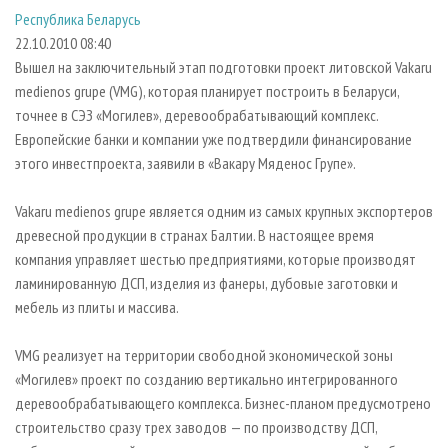
СУШКА ДРЕВЕСИНЫ
ПЕРСОНЫ
КОНТАКТЫ
РЕКЛАМА
Республика Беларусь
22.10.2010 08:40
ПРОИЗВОДСТВО ДРЕВЕСНЫХ ПЛИТ
МОБИЛЬНЫЕ ВЫСТАВКИ
РЕКЛАМА НА САЙТЕ
Вышел на заключительный этап подготовки проект литовской Vakaru
ДЕРЕВЯННОЕ ДОМОСТРОЕНИЕ
ОФИЦИАЛЬНЫЕ ДЕЛЕГАЦИИ
medienos grupe (VMG), которая планирует построить в Беларуси,
ПРОИЗВОДСТВО МЕБЕЛИ
ПРИОРИТЕТНЫЕ ИНВЕСТПРОЕКТЫ
точнее в СЭЗ «Могилев», деревообрабатывающий комплекс.
Европейские банки и компании уже подтвердили финансирование
БИОЭНЕРГЕТИКА
RUSSIAN FORESTRY REVIEW
этого инвестпроекта, заявили в «Вакару Мяденос Групе».
ЦБП
ГАЗЕТА ЛЕСПРОМФОРУМ
Vakaru medienos grupe является одним из самых крупных экспортеров
ИНСТРУМЕНТ И МАТЕРИАЛЫ
БИБЛИОТЕКА СПЕЦИАЛИСТА
древесной продукции в странах Балтии. В настоящее время
компания управляет шестью предприятиями, которые производят
ламинированную ДСП, изделия из фанеры, дубовые заготовки и
мебель из плиты и массива.
VMG реализует на территории свободной экономической зоны
«Могилев» проект по созданию вертикально интегрированного
деревообрабатывающего комплекса. Бизнес-планом предусмотрено
строительство сразу трех заводов — по производству ДСП,