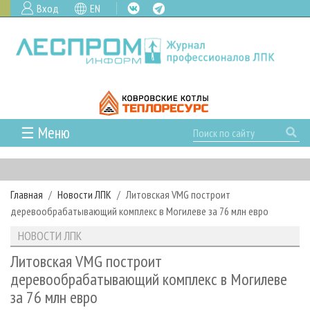
Вход
EN
☰ Меню
ГЛАВНАЯ
РУБРИКИ И ТЕМЫ
Главная
Новости ЛПК
Литовская VMG построит
РУБРИКИ ЖУРНАЛА
НОВОСТИ
деревообрабатывающий комплекс в Могилеве за 76 млн евро
ЛЕСНОЕ ХОЗЯЙСТВО
КАЛЕНДАРЬ СОБЫТИЙ
ПРОЕКТЫ ЛПИ
НОВОСТИ ЛПК
ЛЕСОЗАГОТОВКА
НОВОСТИ ЛПК
АНАЛИТИКА
АРХИВ
Литовская VMG построит
ЛЕСОПИЛЕНИЕ
НОВОСТИ ЖУРНАЛА
ПРЕДПРИЯТИЯ ЛПК
АРХИВ ЖУРНАЛОВ
деревообрабатывающий комплекс в Могилеве
О ЖУРНАЛЕ
за 76 млн евро
ДЕРЕВООБРАБОТКА
НОВОСТИ КОМПАНИЙ
ЛЕСНЫЕ РЕГИОНЫ РОССИИ
СТАТЬИ
ПОДПИСКА
РЕКЛАМОДАТЕЛЯМ