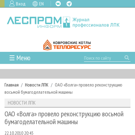
Вход
EN
☰ Меню
ГЛАВНАЯ
РУБРИКИ И ТЕМЫ
Главная
Новости ЛПК
ОАО «Волга» провело реконструкцию
РУБРИКИ ЖУРНАЛА
НОВОСТИ
восьмой бумагоделательной машины
ЛЕСНОЕ ХОЗЯЙСТВО
КАЛЕНДАРЬ СОБЫТИЙ
ПРОЕКТЫ ЛПИ
НОВОСТИ ЛПК
ЛЕСОЗАГОТОВКА
НОВОСТИ ЛПК
АНАЛИТИКА
АРХИВ
ОАО «Волга» провело реконструкцию восьмой
ЛЕСОПИЛЕНИЕ
НОВОСТИ ЖУРНАЛА
ПРЕДПРИЯТИЯ ЛПК
АРХИВ ЖУРНАЛОВ
бумагоделательной машины
О ЖУРНАЛЕ
ДЕРЕВООБРАБОТКА
НОВОСТИ КОМПАНИЙ
ЛЕСНЫЕ РЕГИОНЫ РОССИИ
СТАТЬИ
ПОДПИСКА
РЕКЛАМОДАТЕЛЯМ
22.10.2010 20:45