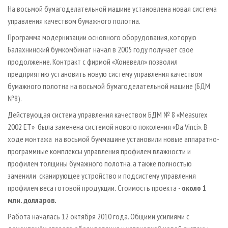
СУШКА ДРЕВЕСИНЫ
ПЕРСОНЫ
КОНТАКТЫ
РЕКЛАМА
На восьмой бумагоделательной машине установлена новая система
управления качеством бумажного полотна.
ПРОИЗВОДСТВО ДРЕВЕСНЫХ ПЛИТ
МОБИЛЬНЫЕ ВЫСТАВКИ
РЕКЛАМА НА САЙТЕ
Программа модернизации основного оборудования, которую
ДЕРЕВЯННОЕ ДОМОСТРОЕНИЕ
ОФИЦИАЛЬНЫЕ ДЕЛЕГАЦИИ
Балахнинский бумкомбинат начал в 2005 году получает свое
ПРОИЗВОДСТВО МЕБЕЛИ
ПРИОРИТЕТНЫЕ ИНВЕСТПРОЕКТЫ
продолжение. Контракт с фирмой «Хоневелл» позволил
БИОЭНЕРГЕТИКА
предприятию установить новую систему управления качеством
RUSSIAN FORESTRY REVIEW
бумажного полотна на восьмой бумагоделательной машине (БДМ
ЦБП
ГАЗЕТА ЛЕСПРОМФОРУМ
№8).
ИНСТРУМЕНТ И МАТЕРИАЛЫ
БИБЛИОТЕКА СПЕЦИАЛИСТА
Действующая система управления качеством БДМ № 8 «Measurex
2002 ET» была заменена системой нового поколения «Da Vinci». В
ходе монтажа на восьмой буммашине установили новые аппаратно-
программные комплексы управления профилем влажности и
профилем толщины бумажного полотна, а также полностью
заменили сканирующее устройство и подсистему управления
профилем веса готовой продукции
.
Стоимость проекта -
около 1
млн. долларов.
Работа началась 12 октября 2010 года. Общими усилиями с