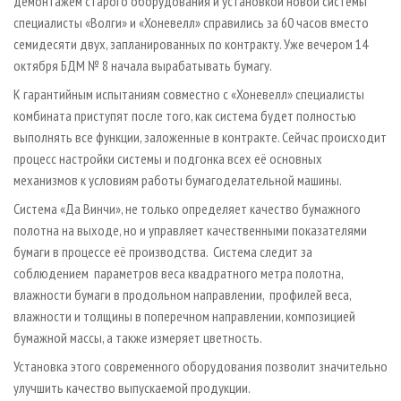
демонтажём старого оборудования и установкой новой системы
специалисты «Волги» и «Хоневелл» справились за 60 часов вместо
семидесяти двух, запланированных по контракту. Уже вечером 14
октября БДМ № 8 начала вырабатывать бумагу.
К гарантийным испытаниям совместно с «Хоневелл» специалисты
комбината приступят после того, как система будет полностью
выполнять все функции, заложенные в контракте. Сейчас происходит
процесс настройки системы и подгонка всех её основных
механизмов к условиям работы бумагоделательной машины.
Система «Да Винчи», не только определяет качество бумажного
полотна на выходе, но и управляет качественными показателями
бумаги в процессе её производства. Система следит за
соблюдением параметров веса квадратного метра полотна,
влажности бумаги в продольном направлении, профилей веса,
влажности и толщины в поперечном направлении, композицией
бумажной массы, а также измеряет цветность.
Установка этого современного оборудования позволит значительно
улучшить качество выпускаемой продукции.