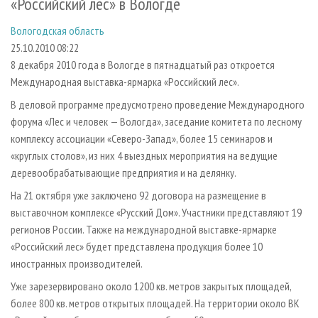
«Российский лес» в Вологде
СУШКА ДРЕВЕСИНЫ
ПЕРСОНЫ
КОНТАКТЫ
РЕКЛАМА
Вологодская область
ПРОИЗВОДСТВО ДРЕВЕСНЫХ ПЛИТ
МОБИЛЬНЫЕ ВЫСТАВКИ
РЕКЛАМА НА САЙТЕ
25.10.2010 08:22
ДЕРЕВЯННОЕ ДОМОСТРОЕНИЕ
ОФИЦИАЛЬНЫЕ ДЕЛЕГАЦИИ
8 декабря 2010 года в Вологде в пятнадцатый раз откроется
ПРОИЗВОДСТВО МЕБЕЛИ
ПРИОРИТЕТНЫЕ ИНВЕСТПРОЕКТЫ
Международная выставка-ярмарка «Российский лес».
БИОЭНЕРГЕТИКА
RUSSIAN FORESTRY REVIEW
В деловой программе предусмотрено проведение Международного
форума «Лес и человек — Вологда», заседание комитета по лесному
ЦБП
ГАЗЕТА ЛЕСПРОМФОРУМ
комплексу ассоциации «Северо-Запад», более 15 семинаров и
ИНСТРУМЕНТ И МАТЕРИАЛЫ
БИБЛИОТЕКА СПЕЦИАЛИСТА
«круглых столов», из них 4 выездных мероприятия на ведущие
деревообрабатывающие предприятия и на делянку.
На 21 октября уже заключено 92 договора на размещение в
выставочном комплексе «Русский Дом». Участники представляют 19
регионов России. Также на международной выставке-ярмарке
«Российский лес» будет представлена продукция более 10
иностранных производителей.
Уже зарезервировано около 1200 кв. метров закрытых площадей,
более 800 кв. метров открытых площадей. На территории около ВК