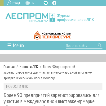
Вход
EN
☰ Меню
ГЛАВНАЯ
РУБРИКИ И ТЕМЫ
Главная
Новости ЛПК
Более 90 предприятий
РУБРИКИ ЖУРНАЛА
НОВОСТИ
зарегистрировались для участия в международной выставке-
ЛЕСНОЕ ХОЗЯЙСТВО
КАЛЕНДАРЬ СОБЫТИЙ
ярмарке «Российский лес» в Вологде
ПРОЕКТЫ ЛПИ
ЛЕСОЗАГОТОВКА
НОВОСТИ ЛПК
АНАЛИТИКА
НОВОСТИ ЛПК
АРХИВ
ЛЕСОПИЛЕНИЕ
НОВОСТИ ЖУРНАЛА
ПРЕДПРИЯТИЯ ЛПК
АРХИВ ЖУРНАЛОВ
Более 90 предприятий зарегистрировались для
О ЖУРНАЛЕ
участия в международной выставке-ярмарке
ДЕРЕВООБРАБОТКА
НОВОСТИ КОМПАНИЙ
ЛЕСНЫЕ РЕГИОНЫ РОССИИ
СТАТЬИ
ПОДПИСКА
РЕКЛАМОДАТЕЛЯМ