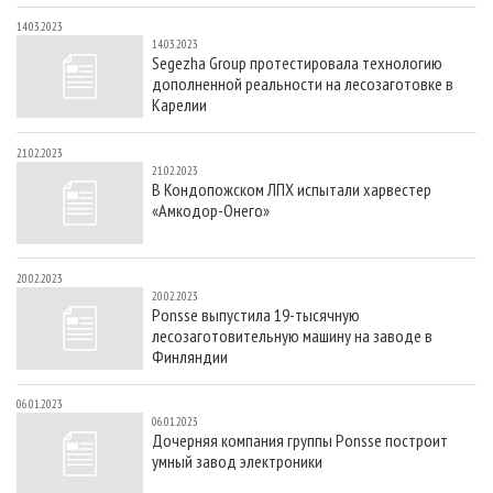
14.03.2023
14.03.2023
Segezha Group протестировала технологию
дополненной реальности на лесозаготовке в
Карелии
21.02.2023
21.02.2023
В Кондопожском ЛПХ испытали харвестер
«Амкодор-Онего»
20.02.2023
20.02.2023
Ponsse выпустила 19-тысячную
лесозаготовительную машину на заводе в
Финляндии
06.01.2023
06.01.2023
Дочерняя компания группы Ponsse построит
умный завод электроники