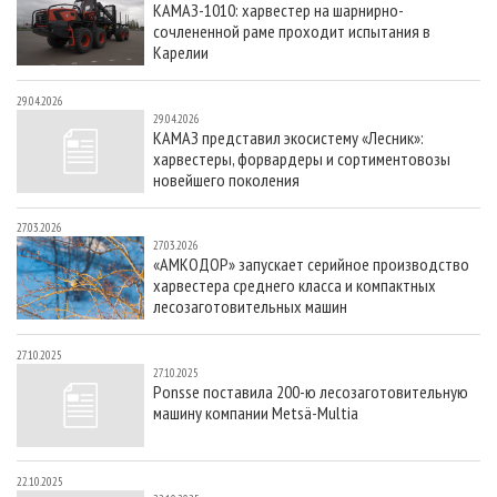
КАМАЗ-1010: харвестер на шарнирно-
СУШКА ДРЕВЕСИНЫ
ПЕРСОНЫ
КОНТАКТЫ
РЕКЛАМА
сочлененной раме проходит испытания в
ПРОИЗВОДСТВО ДРЕВЕСНЫХ ПЛИТ
МОБИЛЬНЫЕ ВЫСТАВКИ
Карелии
РЕКЛАМА НА САЙТЕ
ДЕРЕВЯННОЕ ДОМОСТРОЕНИЕ
ОФИЦИАЛЬНЫЕ ДЕЛЕГАЦИИ
29.04.2026
29.04.2026
ПРОИЗВОДСТВО МЕБЕЛИ
ПРИОРИТЕТНЫЕ ИНВЕСТПРОЕКТЫ
КАМАЗ представил экосистему «Лесник»:
харвестеры, форвардеры и сортиментовозы
БИОЭНЕРГЕТИКА
RUSSIAN FORESTRY REVIEW
новейшего поколения
ЦБП
ГАЗЕТА ЛЕСПРОМФОРУМ
27.03.2026
ИНСТРУМЕНТ И МАТЕРИАЛЫ
БИБЛИОТЕКА СПЕЦИАЛИСТА
27.03.2026
«АМКОДОР» запускает серийное производство
харвестера среднего класса и компактных
лесозаготовительных машин
27.10.2025
27.10.2025
Ponsse поставила 200-ю лесозаготовительную
машину компании Metsä-Multia
22.10.2025