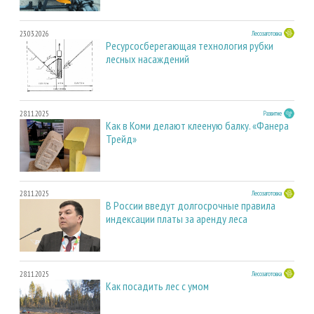
23.03.2026
Лесозаготовка
Ресурсосберегающая технология рубки
лесных насаждений
28.11.2025
Развитие
Как в Коми делают клееную балку. «Фанера
Трейд»
28.11.2025
Лесозаготовка
В России введут долгосрочные правила
индексации платы за аренду леса
28.11.2025
Лесозаготовка
Как посадить лес с умом