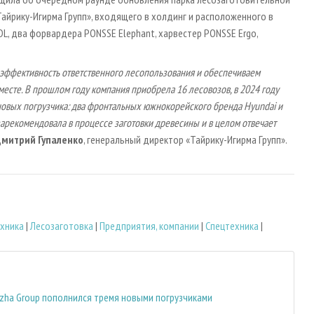
Тайрику-Игирма Групп», входящего в холдинг и расположенного в
DL, два форвардера PONSSE Elephant, харвестер PONSSE Ergo,
эффективность ответственного лесопользования и обеспечиваем
есте. В прошлом году компания приобрела 16 лесовозов, в 2024 году
новых погрузчика: два фронтальных южнокорейского бренда Hyundai и
зарекомендовала в процессе заготовки древесины и в целом отвечает
митрий Гупаленко
, генеральный директор «Тайрику-Игирма Групп».
хника
|
Лесозаготовка
|
Предприятия, компании
|
Спецтехника
|
zha Group пополнился тремя новыми погрузчиками