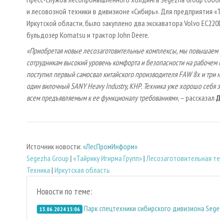
и лесовозной техники в дивизионе «Сибирь». Для предприятия «
Иркутской области, было закуплено два экскаватора Volvo EC220
бульдозер Komatsu и трактор John Deere.
«Приобретая новые лесозаготовительные комплексы, мы повышаем 
сотрудникам высокий уровень комфорта и безопасности на рабочем м
поступил первый самосвал китайского производителя FAW 8х и три 
один вилочный SANY Heavy Industry, КНР. Техника уже хорошо себя 
всем предъявляемым к ее функционалу требованиям»
, – рассказал
Д
Источник новости:
«ЛесПромИнформ»
Segezha Group
|
«Тайрику Игирма Групп»
|
Лесозаготовительная те
Техника
|
Иркутская область
Новости по теме:
Парк спецтехники сибирского дивизиона Sege
13.06.2024 15:06