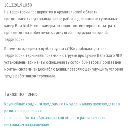
СУШКА ДРЕВЕСИНЫ
ПЕРСОНЫ
КОНТАКТЫ
РЕКЛАМА
10.12.2019 10:30
На территории предприятия в Архангельской области
ПРОИЗВОДСТВО ДРЕВЕСНЫХ ПЛИТ
МОБИЛЬНЫЕ ВЫСТАВКИ
РЕКЛАМА НА САЙТЕ
продолжаются пусконаладочные работы двенадцати сушильных
ДЕРЕВЯННОЕ ДОМОСТРОЕНИЕ
ОФИЦИАЛЬНЫЕ ДЕЛЕГАЦИИ
камер Baschild. Новые камеры позволят оптимизировать затраты
ПРОИЗВОДСТВО МЕБЕЛИ
производства и обеспечить сушку всей продукции на одной
ПРИОРИТЕТНЫЕ ИНВЕСТПРОЕКТЫ
территории.
БИОЭНЕРГЕТИКА
RUSSIAN FORESTRY REVIEW
Кроме того, в пресс-службе группы «УЛК» сообщают, что на
ЦБП
ГАЗЕТА ЛЕСПРОМФОРУМ
территории терминала приемки и отгрузки продукции Вельского ЛПК
ИНСТРУМЕНТ И МАТЕРИАЛЫ
БИБЛИОТЕКА СПЕЦИАЛИСТА
установлены три мачты освещения высотой 30 метров. Произведен
монтаж системы видеонаблюдения, позволяющей улучшить условия
труда работников терминала.
Также по теме:
Крупнейшие холдинги продолжают модернизацию производства в
разных направлениях
Лесопереработка в Архангельской области развивается по
нескольким направлениям