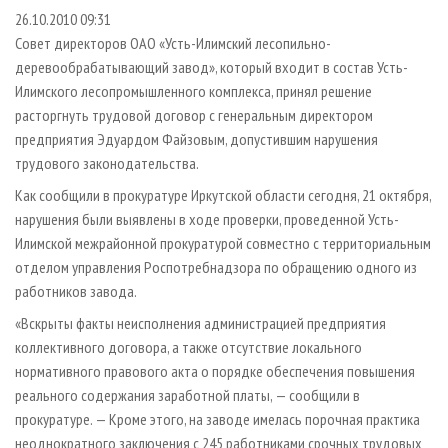
СУШКА ДРЕВЕСИНЫ
ПЕРСОНЫ
КОНТАКТЫ
РЕКЛАМА
26.10.2010 09:31
Совет директоров ОАО «Усть-Илимский лесопильно-
ПРОИЗВОДСТВО ДРЕВЕСНЫХ ПЛИТ
МОБИЛЬНЫЕ ВЫСТАВКИ
РЕКЛАМА НА САЙТЕ
деревообрабатывающий завод», который входит в состав Усть-
ДЕРЕВЯННОЕ ДОМОСТРОЕНИЕ
ОФИЦИАЛЬНЫЕ ДЕЛЕГАЦИИ
Илимского лесопромышленного комплекса, принял решение
ПРОИЗВОДСТВО МЕБЕЛИ
ПРИОРИТЕТНЫЕ ИНВЕСТПРОЕКТЫ
расторгнуть трудовой договор с генеральным директором
предприятия Эдуардом Файзовым, допустившим нарушения
БИОЭНЕРГЕТИКА
RUSSIAN FORESTRY REVIEW
трудового законодательства.
ЦБП
ГАЗЕТА ЛЕСПРОМФОРУМ
Как сообщили в прокуратуре Иркутской области сегодня, 21 октября,
ИНСТРУМЕНТ И МАТЕРИАЛЫ
БИБЛИОТЕКА СПЕЦИАЛИСТА
нарушения были выявлены в ходе проверки, проведенной Усть-
Илимской межрайонной прокуратурой совместно с территориальным
отделом управления Роспотребнадзора по обращению одного из
работников завода.
«Вскрыты факты неисполнения администрацией предприятия
коллективного договора, а также отсутствие локального
нормативного правового акта о порядке обеспечения повышения
реального содержания заработной платы, — сообщили в
прокуратуре. — Кроме этого, на заводе имелась порочная практика
неоднократного заключения с 245 работниками срочных трудовых