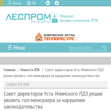
Вход
EN
☰ Меню
ГЛАВНАЯ
РУБРИКИ И ТЕМЫ
Главная
Новости ЛПК
Совет директоров Усть-Илимского ЛДЗ
РУБРИКИ ЖУРНАЛА
НОВОСТИ
решил уволить топ-менеджера за нарушения законодательства
ЛЕСНОЕ ХОЗЯЙСТВО
КАЛЕНДАРЬ СОБЫТИЙ
ПРОЕКТЫ ЛПИ
НОВОСТИ ЛПК
ЛЕСОЗАГОТОВКА
НОВОСТИ ЛПК
АНАЛИТИКА
АРХИВ
Совет директоров Усть-Илимского ЛДЗ решил
ЛЕСОПИЛЕНИЕ
НОВОСТИ ЖУРНАЛА
ПРЕДПРИЯТИЯ ЛПК
АРХИВ ЖУРНАЛОВ
уволить топ-менеджера за нарушения
О ЖУРНАЛЕ
законодательства
ДЕРЕВООБРАБОТКА
НОВОСТИ КОМПАНИЙ
ЛЕСНЫЕ РЕГИОНЫ РОССИИ
СТАТЬИ
ПОДПИСКА
РЕКЛАМОДАТЕЛЯМ