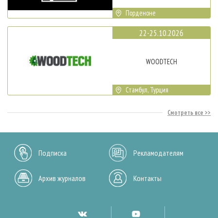
Порденоне
22-25.10.2026
WOODTECH
Стамбул, Турция
Смотреть все
Подписка
Рекламодателям
Архив журналов
Контакты