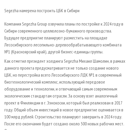
СУШКА ДРЕВЕСИНЫ
ПЕРСОНЫ
КОНТАКТЫ
РЕКЛАМА
Segezha намерена построить ЦБК в Сибири
ПРОИЗВОДСТВО ДРЕВЕСНЫХ ПЛИТ
МОБИЛЬНЫЕ ВЫСТАВКИ
РЕКЛАМА НА САЙТЕ
ДЕРЕВЯННОЕ ДОМОСТРОЕНИЕ
ОФИЦИАЛЬНЫЕ ДЕЛЕГАЦИИ
Компания Segezha Group озвучила планы по постройке к 2024 году в
Сибири современного целлюлозно-бумажного производства.
ПРОИЗВОДСТВО МЕБЕЛИ
ПРИОРИТЕТНЫЕ ИНВЕСТПРОЕКТЫ
Будущее предприятие планируют разместить на площадке
БИОЭНЕРГЕТИКА
RUSSIAN FORESTRY REVIEW
Лесосибирского лесопильно-деревообрабатывающего комбината
ЦБП
№1 (Красноярский край), другой бизнес-единицы группы.
ГАЗЕТА ЛЕСПРОМФОРУМ
Как отметил президент холдинга Segezha Михаил Шамолин, в рамках
ИНСТРУМЕНТ И МАТЕРИАЛЫ
БИБЛИОТЕКА СПЕЦИАЛИСТА
данного проекта предусматривается не только создание нового
ЦБК, но перестройка всего Лесосибирского ЛДК №1 в современный
биотехнологический комплекс, использующий передовое
оборудование и технологии, и отвечающий самым современным
экологическим стандартам отрасли. За основу взят аналогичный
проект в Финляндии в г. Ээнокоски, который был реализован в 2017
году. Общий объем инвестиций в новое предприятие оценивается в
100 млрд рублей. Строительство планируют завершить в 2024 году.
После его окончания будет создано около 500 новых рабочих мест.