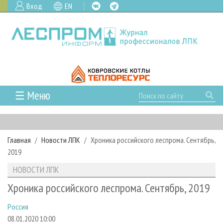
Вход
EN
☰ Меню
ГЛАВНАЯ
РУБРИКИ И ТЕМЫ
Главная
Новости ЛПК
Хроника российского леспрома. Сентябрь,
РУБРИКИ ЖУРНАЛА
НОВОСТИ
2019
ЛЕСНОЕ ХОЗЯЙСТВО
КАЛЕНДАРЬ СОБЫТИЙ
ПРОЕКТЫ ЛПИ
НОВОСТИ ЛПК
ЛЕСОЗАГОТОВКА
НОВОСТИ ЛПК
АНАЛИТИКА
АРХИВ
Хроника российского леспрома. Сентябрь, 2019
ЛЕСОПИЛЕНИЕ
НОВОСТИ ЖУРНАЛА
ПРЕДПРИЯТИЯ ЛПК
АРХИВ ЖУРНАЛОВ
О ЖУРНАЛЕ
Россия
ДЕРЕВООБРАБОТКА
НОВОСТИ КОМПАНИЙ
ЛЕСНЫЕ РЕГИОНЫ РОССИИ
СТАТЬИ
ПОДПИСКА
РЕКЛАМОДАТЕЛЯМ
08.01.2020 10:00