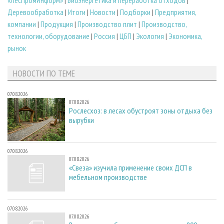
«ЛесПромИнформ»
|
Биoэнергетика и переработка отходов
|
Деревообработка
|
Итоги
|
Новости
|
Подборки
|
Предприятия,
компании
|
Продукция
|
Производство плит
|
Производство,
технологии, оборудование
|
Россия
|
ЦБП
|
Экология
|
Экономика,
рынок
НОВОСТИ ПО ТЕМЕ
07.08.2026
07.08.2026
Рослесхоз: в лесах обустроят зоны отдыха без
вырубки
07.08.2026
07.08.2026
«Свеза» изучила применение своих ДСП в
мебельном производстве
07.08.2026
07.08.2026