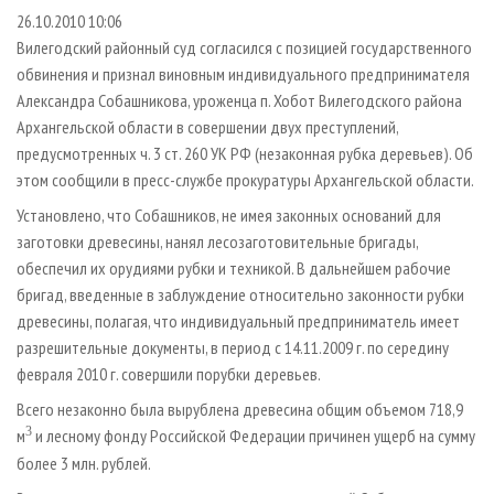
СУШКА ДРЕВЕСИНЫ
ПЕРСОНЫ
КОНТАКТЫ
РЕКЛАМА
26.10.2010 10:06
Вилегодский районный суд согласился с позицией государственного
ПРОИЗВОДСТВО ДРЕВЕСНЫХ ПЛИТ
МОБИЛЬНЫЕ ВЫСТАВКИ
РЕКЛАМА НА САЙТЕ
обвинения и признал виновным индивидуального предпринимателя
ДЕРЕВЯННОЕ ДОМОСТРОЕНИЕ
ОФИЦИАЛЬНЫЕ ДЕЛЕГАЦИИ
Александра Собашникова, уроженца п. Хобот Вилегодского района
ПРОИЗВОДСТВО МЕБЕЛИ
ПРИОРИТЕТНЫЕ ИНВЕСТПРОЕКТЫ
Архангельской области в совершении двух преступлений,
предусмотренных ч. 3 ст. 260 УК РФ (незаконная рубка деревьев). Об
БИОЭНЕРГЕТИКА
RUSSIAN FORESTRY REVIEW
этом сообщили в пресс-службе прокуратуры Архангельской области.
ЦБП
ГАЗЕТА ЛЕСПРОМФОРУМ
Установлено, что Собашников, не имея законных оснований для
ИНСТРУМЕНТ И МАТЕРИАЛЫ
БИБЛИОТЕКА СПЕЦИАЛИСТА
заготовки древесины, нанял лесозаготовительные бригады,
обеспечил их орудиями рубки и техникой. В дальнейшем рабочие
бригад, введенные в заблуждение относительно законности рубки
древесины, полагая, что индивидуальный предприниматель имеет
разрешительные документы, в период с 14.11.2009 г. по середину
февраля 2010 г. совершили порубки деревьев.
Всего незаконно была вырублена древесина общим объемом 718,9
3
м
и лесному фонду Российской Федерации причинен ущерб на сумму
более 3 млн. рублей.