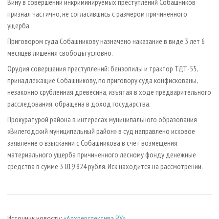
Вину в совершении инкриминируемых преступлений Собашников
признал частично, не согласившись с размером причиненного
ущерба.
Приговором суда Собашникову назначено наказание в виде 3 лет 6
месяцев лишения свободы условно.
Орудия совершения преступлений: бензопилы и трактор ТДТ-55,
принадлежащие Собашникову, по приговору суда конфискованы,
незаконно срубленная древесина, изъятая в ходе предварительного
расследования, обращена в доход государства.
Прокуратурой района в интересах муниципального образования
«Вилегодский муниципальный район» в суд направлено исковое
заявление о взыскании с Собашникова в счет возмещения
материального ущерба причиненного лесному фонду денежные
средства в сумме 3 019 824 рубля. Иск находится на рассмотрении.
Источник новости:
«Архперспектива.РУ»