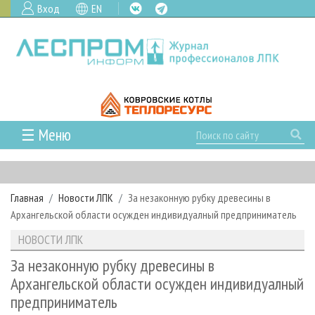
Вход
EN
☰ Меню
ГЛАВНАЯ
РУБРИКИ И ТЕМЫ
Главная
Новости ЛПК
За незаконную рубку древесины в
РУБРИКИ ЖУРНАЛА
НОВОСТИ
Архангельской области осужден индивидуалный предприниматель
ЛЕСНОЕ ХОЗЯЙСТВО
КАЛЕНДАРЬ СОБЫТИЙ
ПРОЕКТЫ ЛПИ
НОВОСТИ ЛПК
ЛЕСОЗАГОТОВКА
НОВОСТИ ЛПК
АНАЛИТИКА
АРХИВ
За незаконную рубку древесины в
ЛЕСОПИЛЕНИЕ
НОВОСТИ ЖУРНАЛА
ПРЕДПРИЯТИЯ ЛПК
АРХИВ ЖУРНАЛОВ
Архангельской области осужден индивидуалный
О ЖУРНАЛЕ
предприниматель
ДЕРЕВООБРАБОТКА
НОВОСТИ КОМПАНИЙ
ЛЕСНЫЕ РЕГИОНЫ РОССИИ
СТАТЬИ
ПОДПИСКА
РЕКЛАМОДАТЕЛЯМ