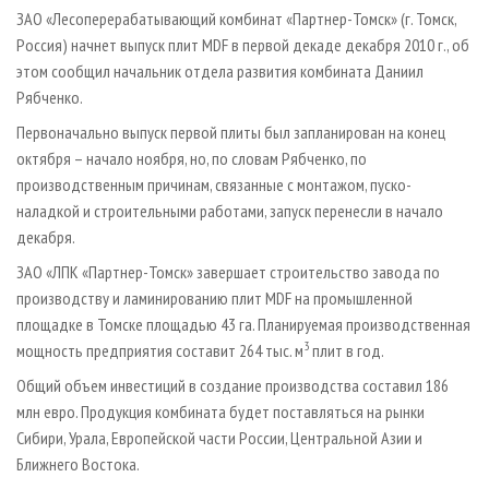
СУШКА ДРЕВЕСИНЫ
ПЕРСОНЫ
КОНТАКТЫ
РЕКЛАМА
ЗАО «Лесоперерабатывающий комбинат «Партнер-Томск» (г. Томск,
Россия) начнет выпуск плит MDF в первой декаде декабря 2010 г., об
ПРОИЗВОДСТВО ДРЕВЕСНЫХ ПЛИТ
МОБИЛЬНЫЕ ВЫСТАВКИ
РЕКЛАМА НА САЙТЕ
этом сообщил начальник отдела развития комбината Даниил
ДЕРЕВЯННОЕ ДОМОСТРОЕНИЕ
ОФИЦИАЛЬНЫЕ ДЕЛЕГАЦИИ
Рябченко.
ПРОИЗВОДСТВО МЕБЕЛИ
ПРИОРИТЕТНЫЕ ИНВЕСТПРОЕКТЫ
Первоначально выпуск первой плиты был запланирован на конец
БИОЭНЕРГЕТИКА
октября – начало ноября, но, по словам Рябченко, по
RUSSIAN FORESTRY REVIEW
производственным причинам, связанные с монтажом, пуско-
ЦБП
ГАЗЕТА ЛЕСПРОМФОРУМ
наладкой и строительными работами, запуск перенесли в начало
ИНСТРУМЕНТ И МАТЕРИАЛЫ
БИБЛИОТЕКА СПЕЦИАЛИСТА
декабря.
ЗАО «ЛПК «Партнер-Томск» завершает строительство завода по
производству и ламинированию плит MDF на промышленной
площадке в Томске площадью 43 га. Планируемая производственная
3
мощность предприятия составит 264 тыс. м
плит в год.
Общий объем инвестиций в создание производства составил 186
млн евро. Продукция комбината будет поставляться на рынки
Сибири, Урала, Европейской части России, Центральной Азии и
Ближнего Востока.