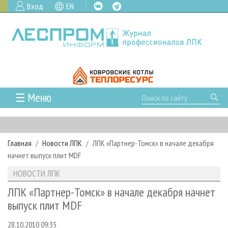
Вход
EN
☰ Меню
ГЛАВНАЯ
РУБРИКИ И ТЕМЫ
Главная
Новости ЛПК
ЛПК «Партнер-Томск» в начале декабря
РУБРИКИ ЖУРНАЛА
НОВОСТИ
начнет выпуск плит MDF
ЛЕСНОЕ ХОЗЯЙСТВО
КАЛЕНДАРЬ СОБЫТИЙ
ПРОЕКТЫ ЛПИ
НОВОСТИ ЛПК
ЛЕСОЗАГОТОВКА
НОВОСТИ ЛПК
АНАЛИТИКА
АРХИВ
ЛПК «Партнер-Томск» в начале декабря начнет
ЛЕСОПИЛЕНИЕ
НОВОСТИ ЖУРНАЛА
ПРЕДПРИЯТИЯ ЛПК
АРХИВ ЖУРНАЛОВ
выпуск плит MDF
О ЖУРНАЛЕ
ДЕРЕВООБРАБОТКА
НОВОСТИ КОМПАНИЙ
ЛЕСНЫЕ РЕГИОНЫ РОССИИ
СТАТЬИ
ПОДПИСКА
РЕКЛАМОДАТЕЛЯМ
28.10.2010 09:35