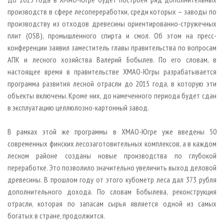
СУШКА ДРЕВЕСИНЫ
ПЕРСОНЫ
КОНТАКТЫ
РЕКЛАМА
производств в сфере лесопереработки, среди которых – заводы по
ПРОИЗВОДСТВО ДРЕВЕСНЫХ ПЛИТ
МОБИЛЬНЫЕ ВЫСТАВКИ
производству из отходов древесины ориентированно-стружечных
РЕКЛАМА НА САЙТЕ
плит (OSB), промышленного спирта и смол. Об этом на пресс-
ДЕРЕВЯННОЕ ДОМОСТРОЕНИЕ
ОФИЦИАЛЬНЫЕ ДЕЛЕГАЦИИ
конференции заявил заместитель главы правительства по вопросам
ПРОИЗВОДСТВО МЕБЕЛИ
ПРИОРИТЕТНЫЕ ИНВЕСТПРОЕКТЫ
АПК и лесного хозяйства Валерий Бобылев. По его словам, в
настоящее время в правительстве ХМАО-Югры разрабатывается
БИОЭНЕРГЕТИКА
RUSSIAN FORESTRY REVIEW
программа развития лесной отрасли до 2015 года, в которую эти
ЦБП
ГАЗЕТА ЛЕСПРОМФОРУМ
объекты включены. Кроме них, до намеченного периода будет сдан
ИНСТРУМЕНТ И МАТЕРИАЛЫ
БИБЛИОТЕКА СПЕЦИАЛИСТА
в эксплуатацию целлюлозно-картонный завод.
В рамках этой же программы в ХМАО-Югре уже введены 50
современных финских лесозаготовительных комплексов, а в каждом
лесном районе созданы новые производства по глубокой
переработке. Это позволило значительно увеличить выход деловой
древесины. В прошлом году от этого кубометр леса дал 373 рубля
дополнительного дохода. По словам Бобылева, реконструкция
отрасли, которая по запасам сырья является одной из самых
богатых в стране, продолжится.