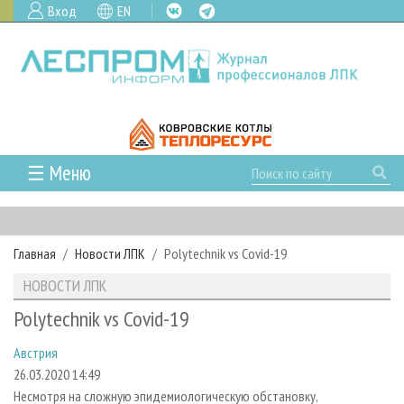
Вход
EN
☰ Меню
ГЛАВНАЯ
РУБРИКИ И ТЕМЫ
Главная
Новости ЛПК
Polytechnik vs Covid-19
РУБРИКИ ЖУРНАЛА
НОВОСТИ
НОВОСТИ ЛПК
ЛЕСНОЕ ХОЗЯЙСТВО
КАЛЕНДАРЬ СОБЫТИЙ
ПРОЕКТЫ ЛПИ
Polytechnik vs Covid-19
ЛЕСОЗАГОТОВКА
НОВОСТИ ЛПК
АНАЛИТИКА
АРХИВ
Австрия
ЛЕСОПИЛЕНИЕ
НОВОСТИ ЖУРНАЛА
ПРЕДПРИЯТИЯ ЛПК
АРХИВ ЖУРНАЛОВ
О ЖУРНАЛЕ
26.03.2020 14:49
ДЕРЕВООБРАБОТКА
НОВОСТИ КОМПАНИЙ
ЛЕСНЫЕ РЕГИОНЫ РОССИИ
СТАТЬИ
ПОДПИСКА
РЕКЛАМОДАТЕЛЯМ
Несмотря на сложную эпидемиологическую обстановку,