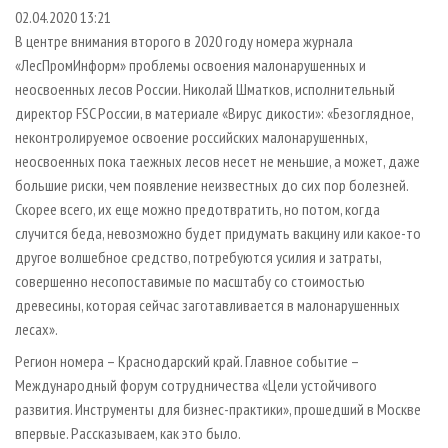
СУШКА ДРЕВЕСИНЫ
ПЕРСОНЫ
КОНТАКТЫ
РЕКЛАМА
02.04.2020 13:21
В центре внимания второго в 2020 году номера журнала
ПРОИЗВОДСТВО ДРЕВЕСНЫХ ПЛИТ
МОБИЛЬНЫЕ ВЫСТАВКИ
РЕКЛАМА НА САЙТЕ
«ЛесПромИнформ» проблемы освоения малонарушенных и
ДЕРЕВЯННОЕ ДОМОСТРОЕНИЕ
ОФИЦИАЛЬНЫЕ ДЕЛЕГАЦИИ
неосвоенных лесов России. Николай Шматков, исполнительный
ПРОИЗВОДСТВО МЕБЕЛИ
директор FSC России, в материале «Вирус дикости»: «Безоглядное,
ПРИОРИТЕТНЫЕ ИНВЕСТПРОЕКТЫ
неконтролируемое освоение российских малонарушенных,
БИОЭНЕРГЕТИКА
RUSSIAN FORESTRY REVIEW
неосвоенных пока таежных лесов несет не меньшие, а может, даже
ЦБП
ГАЗЕТА ЛЕСПРОМФОРУМ
большие риски, чем появление неизвестных до сих пор болезней.
Скорее всего, их еще можно предотвратить, но потом, когда
ИНСТРУМЕНТ И МАТЕРИАЛЫ
БИБЛИОТЕКА СПЕЦИАЛИСТА
случится беда, невозможно будет придумать вакцину или какое-то
другое волшебное средство, потребуются усилия и затраты,
совершенно несопоставимые по масштабу со стоимостью
древесины, которая сейчас заготавливается в малонарушенных
лесах».
Регион номера – Краснодарский край. Главное событие –
Международный форум сотрудничества «Цели устойчивого
развития. Инструменты для бизнес-практики», прошедший в Москве
впервые. Рассказываем, как это было.