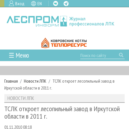
Вход
EN
☰ Меню
ГЛАВНАЯ
РУБРИКИ И ТЕМЫ
Главная
Новости ЛПК
ТСЛК откроет лесопильный завод в
РУБРИКИ ЖУРНАЛА
НОВОСТИ
Иркутской области в 2011 г.
ЛЕСНОЕ ХОЗЯЙСТВО
КАЛЕНДАРЬ СОБЫТИЙ
ПРОЕКТЫ ЛПИ
НОВОСТИ ЛПК
ЛЕСОЗАГОТОВКА
НОВОСТИ ЛПК
АНАЛИТИКА
АРХИВ
ТСЛК откроет лесопильный завод в Иркутской
ЛЕСОПИЛЕНИЕ
НОВОСТИ ЖУРНАЛА
ПРЕДПРИЯТИЯ ЛПК
АРХИВ ЖУРНАЛОВ
области в 2011 г.
О ЖУРНАЛЕ
ДЕРЕВООБРАБОТКА
НОВОСТИ КОМПАНИЙ
ЛЕСНЫЕ РЕГИОНЫ РОССИИ
СТАТЬИ
ПОДПИСКА
РЕКЛАМОДАТЕЛЯМ
01.11.2010 08:18