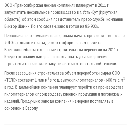
СУШКА ДРЕВЕСИНЫ
ПЕРСОНЫ
КОНТАКТЫ
РЕКЛАМА
ООО «Транссибирская лесная компания» планирует в 2011 г.
запуститить лесопильное производство в г. Усть-Кут (Иркутская
ПРОИЗВОДСТВО ДРЕВЕСНЫХ ПЛИТ
МОБИЛЬНЫЕ ВЫСТАВКИ
РЕКЛАМА НА САЙТЕ
область), об этом сообщил представитель пресс-службы компании
ДЕРЕВЯННОЕ ДОМОСТРОЕНИЕ
ОФИЦИАЛЬНЫЕ ДЕЛЕГАЦИИ
Виктор Шамин. По его словам, завод готов на 85-90%.
ПРОИЗВОДСТВО МЕБЕЛИ
ПРИОРИТЕТНЫЕ ИНВЕСТПРОЕКТЫ
Первоначально компания планировала начать производство осенью
БИОЭНЕРГЕТИКА
2010 г., однако из-за задержек с оформлением кредита
RUSSIAN FORESTRY REVIEW
Внешэкономбанка окончание строительства перенесли на 2011 г.
ЦБП
ГАЗЕТА ЛЕСПРОМФОРУМ
Кредит компания намерена использовать для завершения
ИНСТРУМЕНТ И МАТЕРИАЛЫ
БИБЛИОТЕКА СПЕЦИАЛИСТА
строительства завода и закупки лесозаготовительной техники.
После завершения строительства объем переработки сырья ООО
3
3
«ТСЛК» составит 1 млн м
в год, выпуск пиломатериалов - 600 тыс. м
в год. В дальнейшем компания планирует перейти от производства
пиломатериалов к производству клееной продукции и погонажных
изделий. Продукцию завода компания намерена поставлять в
основном в Европу.