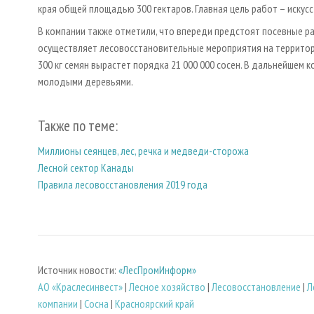
края общей площадью 300 гектаров. Главная цель работ – искус
В компании также отметили, что впереди предстоят посевные ра
осуществляет лесовосстановительные мероприятия на территори
300 кг семян вырастет порядка 21 000 000 сосен. В дальнейшем 
молодыми деревьями.
Также по теме:
Миллионы сеянцев, лес, речка и медведи-сторожа
Лесной сектор Канады
Правила лесовосстановления 2019 года
Источник новости:
«ЛесПромИнформ»
АО «Краслесинвест»
|
Лесное хозяйство
|
Лесовосстановление
|
Л
компании
|
Сосна
|
Красноярский край