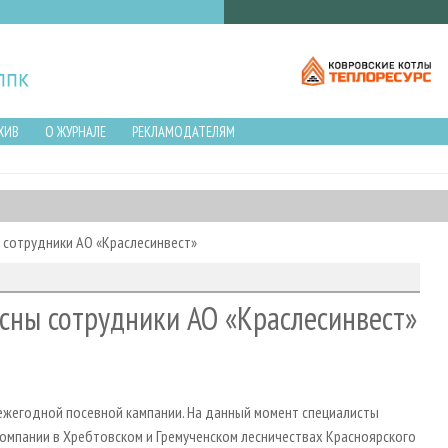
ХИВ
О ЖУРНАЛЕ
РЕКЛАМОДАТЕЛЯМ
ы сотрудники АО «Краслесинвест»
осны сотрудники АО «Краслесинвест»
ежегодной посевной кампании. На данный момент специалисты
компании в Хребтовском и Гремученском лесничествах Красноярского