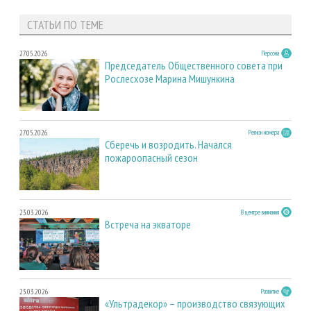
СТАТЬИ ПО ТЕМЕ
27.05.2026
Персона
Председатель Общественного совета при
Рослесхозе Марина Мишункина
27.05.2026
Регион номера
Сберечь и возродить. Начался
пожароопасный сезон
23.03.2026
В центре внимания
Встреча на экваторе
23.03.2026
Развитие
«Ультрадекор» – производство связующих