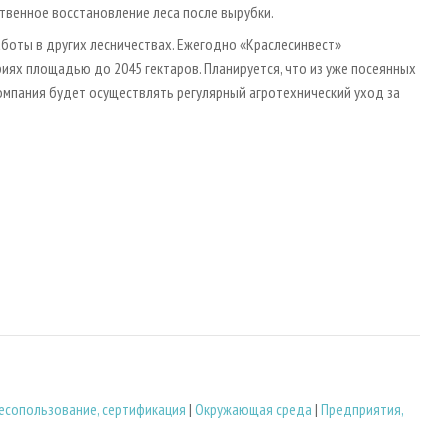
ственное восстановление леса после вырубки.
боты в других лесничествах. Ежегодно «Краслесинвест»
ях площадью до 2045 гектаров. Планируется, что из уже посеянных
компания будет осуществлять регулярный агротехнический уход за
есопользование, сертификация
|
Окружающая среда
|
Предприятия,