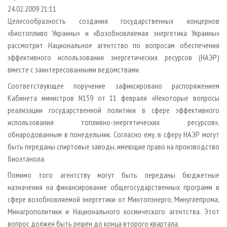
СУШКА ДРЕВЕСИНЫ
ПЕРСОНЫ
КОНТАКТЫ
РЕКЛАМА
24.02.2009 21:11
Целесообразность создания государственных концернов
ПРОИЗВОДСТВО ДРЕВЕСНЫХ ПЛИТ
МОБИЛЬНЫЕ ВЫСТАВКИ
РЕКЛАМА НА САЙТЕ
«Биотопливо Украины» и «Возобновляемая энергетика Украины»
ДЕРЕВЯННОЕ ДОМОСТРОЕНИЕ
ОФИЦИАЛЬНЫЕ ДЕЛЕГАЦИИ
рассмотрит Национальное агентство по вопросам обеспечения
ПРОИЗВОДСТВО МЕБЕЛИ
эффективного использования энергетических ресурсов (НАЭР)
ПРИОРИТЕТНЫЕ ИНВЕСТПРОЕКТЫ
вместе с заинтересованными ведомствами.
БИОЭНЕРГЕТИКА
RUSSIAN FORESTRY REVIEW
Соответствующее поручение зафиксировано распоряжением
ЦБП
ГАЗЕТА ЛЕСПРОМФОРУМ
Кабинета министров N159 от 11 февраля «Некоторые вопросы
ИНСТРУМЕНТ И МАТЕРИАЛЫ
БИБЛИОТЕКА СПЕЦИАЛИСТА
реализации государственной политики в сфере эффективного
использования топливно-энергетических ресурсов»,
обнародованным в понедельник. Согласно ему, в сферу НАЭР могут
быть переданы спиртовые заводы, имеющие право на производство
биоэтанола.
Помимо того агентству могут быть переданы бюджетные
назначения на финансирование общегосударственных программ в
сфере возобновляемой энергетики от Минтопэнерго, Минуглепрома,
Минагрополитики и Национального космического агентства. Этот
вопрос должен быть решен до конца второго квартала.