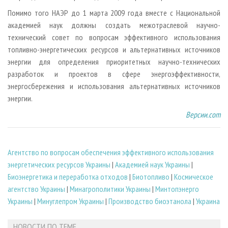
Помимо того НАЭР до 1 марта 2009 года вместе с Национальной
академией наук должны создать межотраслевой научно-
технический совет по вопросам эффективного использования
топливно-энергетических ресурсов и альтернативных источников
энергии для определения приоритетных научно-технических
разработок и проектов в сфере энергоэффективности,
энергосбережения и использования альтернативных источников
энергии.
Версии.com
Агентство по вопросам обеспечения эффективного использования
энергетических ресурсов Украины
|
Академией наук Украины
|
Биoэнергетика и переработка отходов
|
Биотопливо
|
Космическое
агентство Украины
|
Минагрополитики Украины
|
Минтопэнерго
Украины
|
Минуглепром Украины
|
Производство биоэтанола
|
Украина
НОВОСТИ ПО ТЕМЕ