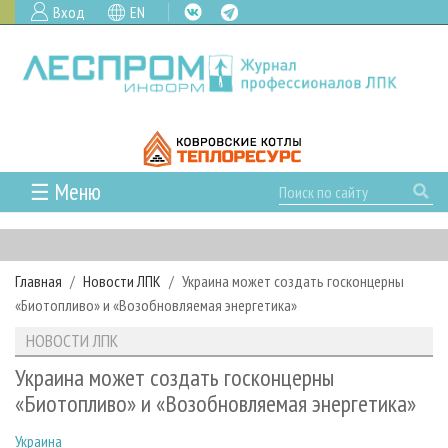
Вход
EN
☰ Меню
ГЛАВНАЯ
РУБРИКИ И ТЕМЫ
Главная
Новости ЛПК
Украина может создать госконцерны
РУБРИКИ ЖУРНАЛА
НОВОСТИ
«Биотопливо» и «Возобновляемая энергетика»
ЛЕСНОЕ ХОЗЯЙСТВО
КАЛЕНДАРЬ СОБЫТИЙ
ПРОЕКТЫ ЛПИ
НОВОСТИ ЛПК
ЛЕСОЗАГОТОВКА
НОВОСТИ ЛПК
АНАЛИТИКА
АРХИВ
Украина может создать госконцерны
ЛЕСОПИЛЕНИЕ
НОВОСТИ ЖУРНАЛА
ПРЕДПРИЯТИЯ ЛПК
АРХИВ ЖУРНАЛОВ
«Биотопливо» и «Возобновляемая энергетика»
О ЖУРНАЛЕ
ДЕРЕВООБРАБОТКА
НОВОСТИ КОМПАНИЙ
ЛЕСНЫЕ РЕГИОНЫ РОССИИ
СТАТЬИ
ПОДПИСКА
РЕКЛАМОДАТЕЛЯМ
Украина