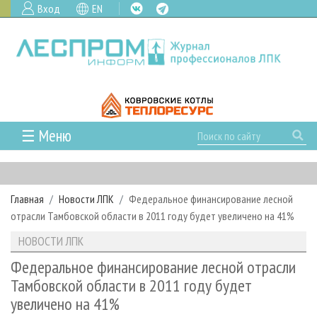
Вход
EN
☰ Меню
ГЛАВНАЯ
РУБРИКИ И ТЕМЫ
Главная
Новости ЛПК
Федеральное финансирование лесной
РУБРИКИ ЖУРНАЛА
НОВОСТИ
отрасли Тамбовской области в 2011 году будет увеличено на 41%
ЛЕСНОЕ ХОЗЯЙСТВО
КАЛЕНДАРЬ СОБЫТИЙ
ПРОЕКТЫ ЛПИ
НОВОСТИ ЛПК
ЛЕСОЗАГОТОВКА
НОВОСТИ ЛПК
АНАЛИТИКА
АРХИВ
Федеральное финансирование лесной отрасли
ЛЕСОПИЛЕНИЕ
НОВОСТИ ЖУРНАЛА
ПРЕДПРИЯТИЯ ЛПК
АРХИВ ЖУРНАЛОВ
Тамбовской области в 2011 году будет
О ЖУРНАЛЕ
увеличено на 41%
ДЕРЕВООБРАБОТКА
НОВОСТИ КОМПАНИЙ
ЛЕСНЫЕ РЕГИОНЫ РОССИИ
СТАТЬИ
ПОДПИСКА
РЕКЛАМОДАТЕЛЯМ