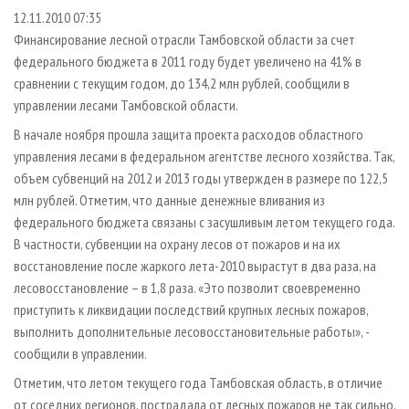
СУШКА ДРЕВЕСИНЫ
ПЕРСОНЫ
КОНТАКТЫ
РЕКЛАМА
12.11.2010 07:35
Финансирование лесной отрасли Тамбовской области за счет
ПРОИЗВОДСТВО ДРЕВЕСНЫХ ПЛИТ
МОБИЛЬНЫЕ ВЫСТАВКИ
РЕКЛАМА НА САЙТЕ
федерального бюджета в 2011 году будет увеличено на 41% в
ДЕРЕВЯННОЕ ДОМОСТРОЕНИЕ
ОФИЦИАЛЬНЫЕ ДЕЛЕГАЦИИ
сравнении с текущим годом, до 134,2 млн рублей, сообщили в
ПРОИЗВОДСТВО МЕБЕЛИ
ПРИОРИТЕТНЫЕ ИНВЕСТПРОЕКТЫ
управлении лесами Тамбовской области.
БИОЭНЕРГЕТИКА
RUSSIAN FORESTRY REVIEW
В начале ноября прошла защита проекта расходов областного
управления лесами в федеральном агентстве лесного хозяйства. Так,
ЦБП
ГАЗЕТА ЛЕСПРОМФОРУМ
объем субвенций на 2012 и 2013 годы утвержден в размере по 122,5
ИНСТРУМЕНТ И МАТЕРИАЛЫ
БИБЛИОТЕКА СПЕЦИАЛИСТА
млн рублей. Отметим, что данные денежные вливания из
федерального бюджета связаны с засушливым летом текущего года.
В частности, субвенции на охрану лесов от пожаров и на их
восстановление после жаркого лета-2010 вырастут в два раза, на
лесовосстановление – в 1,8 раза. «Это позволит своевременно
приступить к ликвидации последствий крупных лесных пожаров,
выполнить дополнительные лесовосстановительные работы», -
сообщили в управлении.
Отметим, что летом текущего года Тамбовская область, в отличие
от соседних регионов, пострадала от лесных пожаров не так сильно.